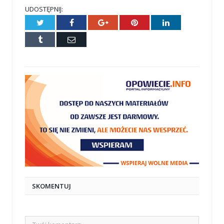
UDOSTĘPNIJ:
Twitter
Facebook
Google+
Pinterest
LinkedIn
Tumblr
E-
mail
SKOMENTUJ