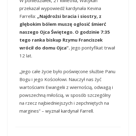
W poniedziałek, 21 kwietnia, Watykan
przekazał wypowiedź kardynała Kevina
Farrella:
„Najdrożsi bracia i siostry, z
głębokim bólem muszę ogłosić śmierć
naszego Ojca Świętego. O godzinie 7:35
tego ranka biskup Rzymu Franciszek
wrócił do domu Ojca”.
Jego pontyfikat trwał
12 lat.
„Jego całe życie było poświęcone służbie Panu
Bogu i jego Kościołowi. Nauczył nas żyć
wartościami Ewangelii z wiernością, odwagą i
powszechną miłością, w sposób szczególny
na rzecz najbiedniejszych i zepchniętych na
margines”
– wyznał kardynał Farrell.