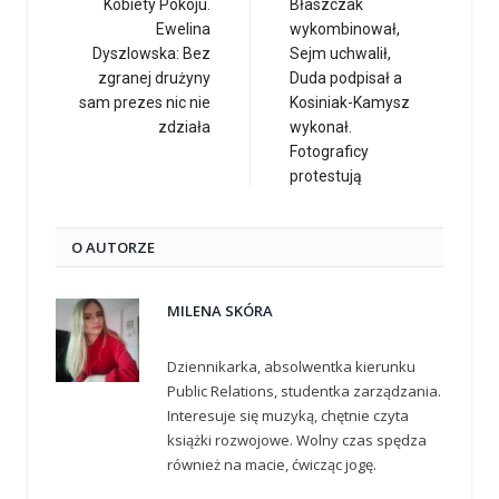
Kobiety Pokoju.
Błaszczak
Ewelina
wykombinował,
Dyszlowska: Bez
Sejm uchwalił,
zgranej drużyny
Duda podpisał a
sam prezes nic nie
Kosiniak-Kamysz
zdziała
wykonał.
Fotograficy
protestują
O AUTORZE
MILENA SKÓRA
Dziennikarka, absolwentka kierunku
Public Relations, studentka zarządzania.
Interesuje się muzyką, chętnie czyta
książki rozwojowe. Wolny czas spędza
również na macie, ćwicząc jogę.