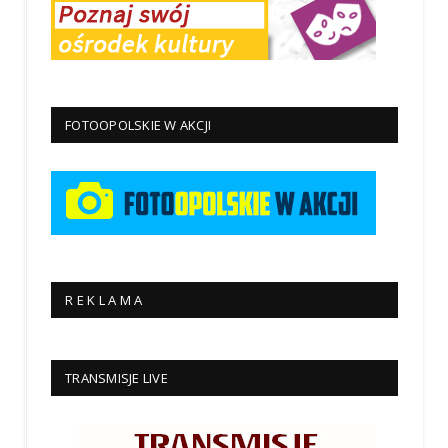
FOTOOPOLSKIE W AKCJI
R E K L A M A
TRANSMISJE LIVE