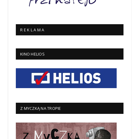
R E K L A M A
KINO HELIOS
Z MYCZKĄ NA TROPIE