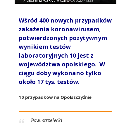
/
LESZEK MYCZKA
/
9 CZERWCA 2020 / 18:38
0 COMMENTS
Wśród 400 nowych przypadków
zakażenia koronawirusem,
potwierdzonych pozytywnym
wynikiem testów
laboratoryjnych 10 jest z
województwa opolskiego. W
ciągu doby wykonano tylko
około 17 tys. testów.
10 przypadków na Opolszczyźnie
Pow. strzelecki