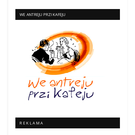
WE ANTREJU PRZI KAFEJU
R E K L A M A