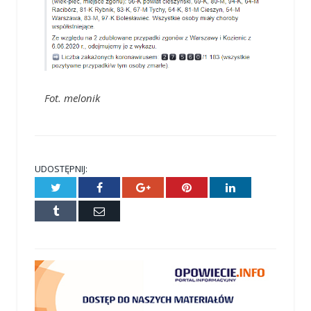
Fot. melonik
UDOSTĘPNIJ:
Twitter
Facebook
Google+
Pinterest
LinkedIn
Tumblr
E-
mail