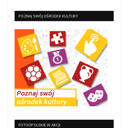
POZNAJ SWÓJ OŚRODEK KULTURY
FOTOOPOLSKIE W AKCJI