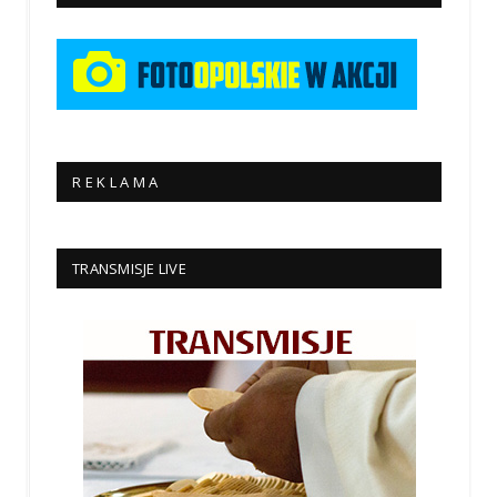
R E K L A M A
TRANSMISJE LIVE