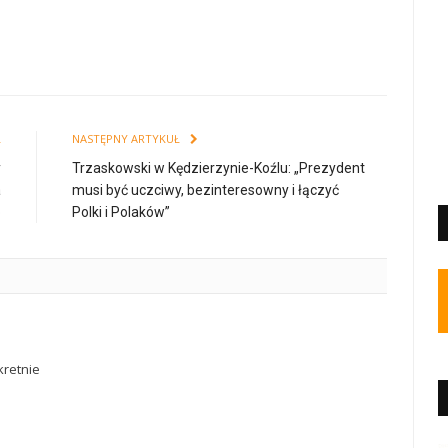
Ł
NASTĘPNY ARTYKUŁ
y
Trzaskowski w Kędzierzynie-Koźlu: „Prezydent
a
musi być uczciwy, bezinteresowny i łączyć
o
Polki i Polaków”
retnie