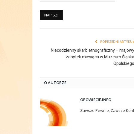
POPRZEDNI ARTYKU
Niecodzienny skarb etnograficzny – majow
zabytek miesiąca w Muzeum Śląsk
Opolskieg
O AUTORZE
OPOWIECIE.INFO
Zawsze Pewnie, Zawsze Konk