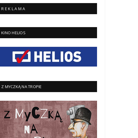
R E K L A M A
KINO HELIOS
Z MYCZKĄ NA TROPIE