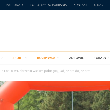
PATRONATY
LOGOTYPY DO POBRANIA
KONTAKT
O NAS
SPORT
ROZRYWKA
ZDROWIE
PORADY 
Po raz 10. w Dobrzeniu Wielkim pobiegną „Od Jeziora do Jeziora”