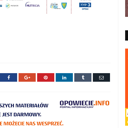
ter
Facebook
Google+
Pinterest
LinkedIn
Tumblr
E-
mail