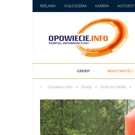
REKLAMA
OGŁOSZENIA
KARIERA
AUTORZY
GMINY
WIADOMOŚCI
»
»
»
/
Opowiece.info
Gminy
Dobrzeń Wielki