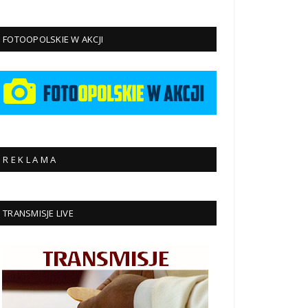
FOTOOPOLSKIE W AKCJI
R E K L A M A
TRANSMISJE LIVE