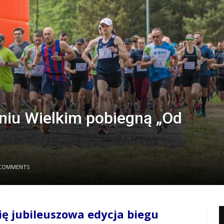
eniu Wielkim pobiegną „Od
COMMENTS
ię jubileuszowa edycja biegu