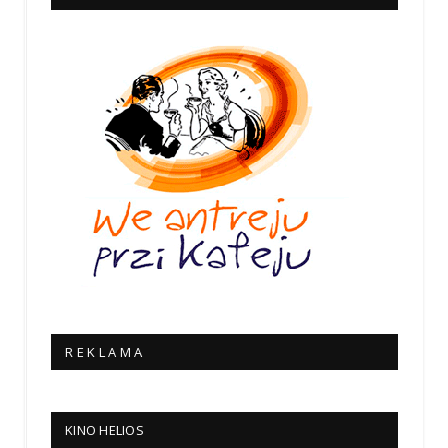
R E K L A M A
KINO HELIOS