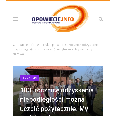
»
»
Opowiece.info
Edukacja
100. rocznicę odzyskania
niepodległości można uczcić pożytecznie. My sadzimy
drzewa
EDUKACJA
100. rocznicę odzyskania
niepodległości można
uczcić pożytecznie. My