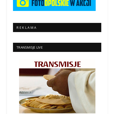
R E K L A M A
TRANSMISJE LIVE