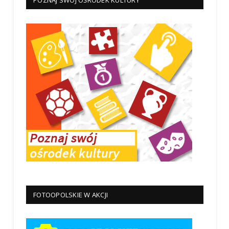
POZNAJ SWÓJ OŚRODEK KULTURY
FOTOOPOLSKIE W AKCJI