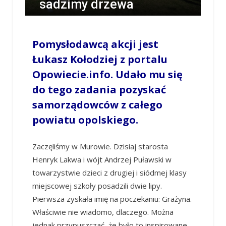
sadzimy drzewa
/
LESZEK MYCZKA
/
9 KWIETNIA 2018 / 19:51
0 COMMENTS
Pomysłodawcą akcji jest
Łukasz Kołodziej z portalu
Opowiecie.info. Udało mu się
do tego zadania pozyskać
samorządowców z całego
powiatu opolskiego.
Zaczęliśmy w Murowie. Dzisiaj starosta
Henryk Lakwa i wójt Andrzej Puławski w
towarzystwie dzieci z drugiej i siódmej klasy
miejscowej szkoły posadzili dwie lipy.
Pierwsza zyskała imię na poczekaniu: Grażyna.
Właściwie nie wiadomo, dlaczego. Można
jednak przypuszczać, że było to inspirowane