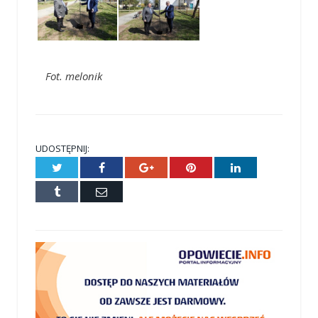
Fot. melonik
UDOSTĘPNIJ:
Twitter
Facebook
Google+
Pinterest
LinkedIn
Tumblr
E-
mail