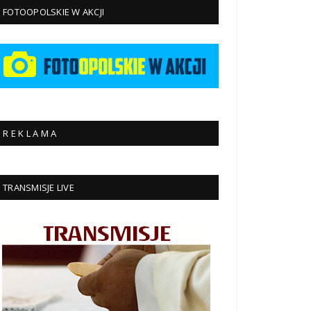
FOTOOPOLSKIE W AKCJI
R E K L A M A
TRANSMISJE LIVE