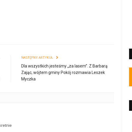
Ł
NASTĘPNY ARTYKUŁ
s
Dla wszystkich jesteśmy „za lasem”. Z Barbarą
e
Zając, wójtem gminy Pokój rozmawia Leszek
]
Myczka
retnie