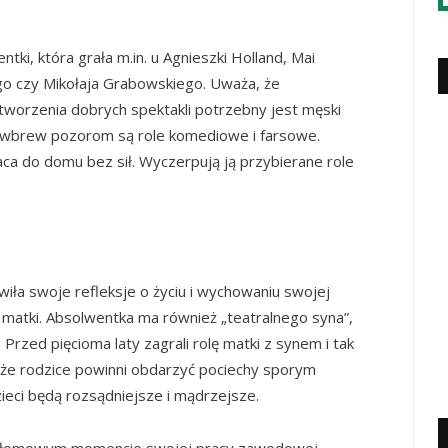
ki, która grała m.in. u Agnieszki Holland, Mai
go czy Mikołaja Grabowskiego. Uważa, że
worzenia dobrych spektakli potrzebny jest męski
a wbrew pozorom są role komediowe i farsowe.
ca do domu bez sił. Wyczerpują ją przybierane role
ła swoje refleksje o życiu i wychowaniu swojej
dy matki. Absolwentka ma również „teatralnego syna”,
 Przed pięcioma laty zagrali rolę matki z synem i tak
, że rodzice powinni obdarzyć pociechy sporym
ieci będą rozsądniejsze i mądrzejsze.
zełomowym momencie swojej pracy zawodowej,