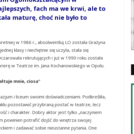
jlepszych, fach ma we krwi, ale to
ała maturę, choć nie było to
kretniej w 1986 r., absolwentką LO została Grażyna
dnej klasy i niechętnie się uczyła, stała się
Oczarowała rekrutujących i już w 1990 roku została
rierę w Teatrze im. Jana Kochanowskiego w Opolu.
łtuje mnie, ciosa”
nazjum i liceum swoimi doświadczeniami. Podkreśliła,
klu pozostawić przybraną postać w teatrze, lecz
ść i charakter. Dobry aktor jest tylko „naczyniem
m powinien potrafić dojść do wnętrza swojej
ieckiem i zadawać sobie nieustanne pytania. One