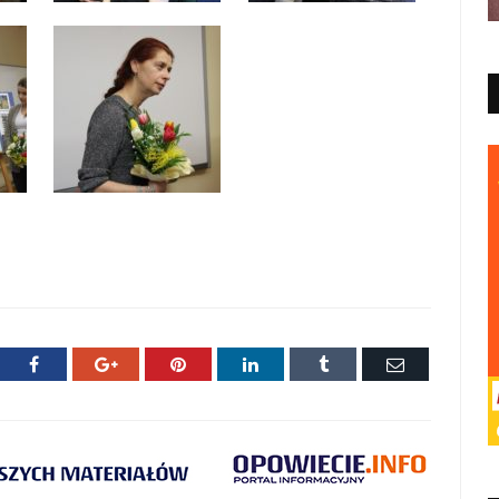
ter
Facebook
Google+
Pinterest
LinkedIn
Tumblr
E-
mail