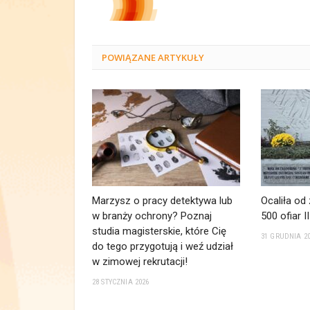
POWIĄZANE
ARTYKUŁY
Marzysz o pracy detektywa lub
Ocaliła od
w branży ochrony? Poznaj
500 ofiar 
studia magisterskie, które Cię
31 GRUDNIA 2
do tego przygotują i weź udział
w zimowej rekrutacji!
28 STYCZNIA 2026