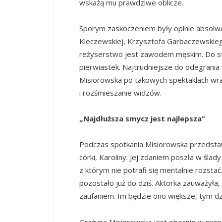
wskażą mu prawdziwe oblicze.
Sporym zaskoczeniem były opinie absolwent
Kleczewskiej, Krzysztofa Garbaczewskie
reżyserstwo jest zawodem męskim. Do st
pierwiastek. Najtrudniejsze do odegrani
Misiorowska po takowych spektaklach wra
i rozśmieszanie widzów.
„Najdłuższa smycz jest najlepsza”
Podczas spotkania Misiorowska przedstawi
córki, Karoliny. Jej zdaniem poszła w śla
z którym nie potrafi się mentalnie rozstać.
pozostało już do dziś. Aktorka zauważyła
zaufaniem. Im będzie ono większe, tym dz
Grażyna Misiorowska jest obecnie w pr