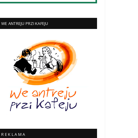
WE ANTREJU PRZI KAFEJU
R E K L A M A