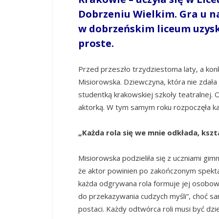
Dobrzeniu Wielkim. Gra u na
w dobrzeńskim liceum uzysk
proste.
Przed przeszło trzydziestoma laty, a kon
Misiorowska. Dziewczyna, która nie zdała je
studentką krakowskiej szkoły teatralnej. 
aktorką. W tym samym roku rozpoczęła ka
„Każda rola się we mnie odkłada, kszta
Misiorowska podzieliła się z uczniami gim
że aktor powinien po zakończonym spekta
każda odgrywana rola formuje jej osobowo
do przekazywania cudzych myśli”, choć sa
postaci. Każdy odtwórca roli musi być dz