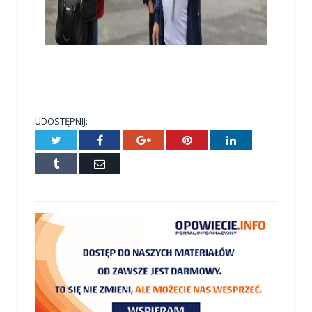
UDOSTĘPNIJ:
Twitter
Facebook
Google+
Pinterest
LinkedIn
Tumblr
E-
mail