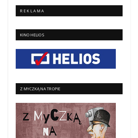
R E K L A M A
KINO HELIOS
Z MYCZKĄ NA TROPIE