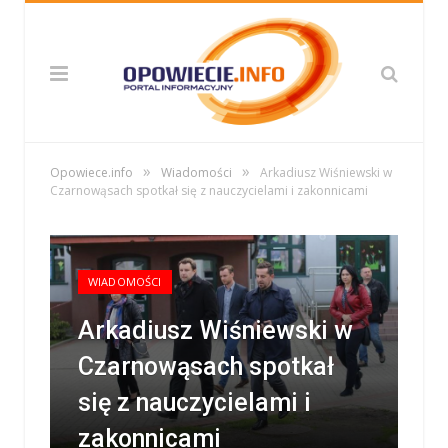
»
»
Opowiece.info
Wiadomości
Arkadiusz Wiśniewski w
Czarnowąsach spotkał się z nauczycielami i zakonnicami
WIADOMOŚCI
Arkadiusz Wiśniewski w
Czarnowąsach spotkał
się z nauczycielami i
zakonnicami