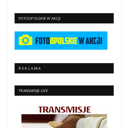
FOTOOPOLSKIE W AKCJI
R E K L A M A
TRANSMISJE LIVE