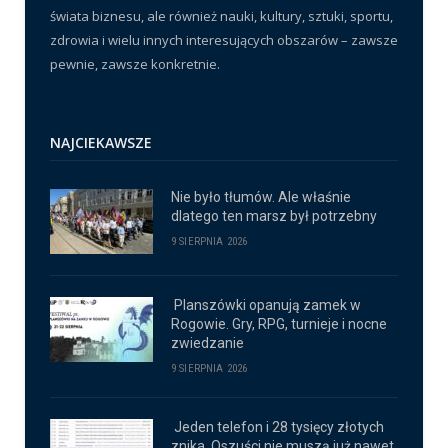
świata biznesu, ale również nauki, kultury, sztuki, sportu,
zdrowia i wielu innych interesujących obszarów – zawsze
pewnie, zawsze konkretnie.
NAJCIEKAWSZE
Nie było tłumów. Ale właśnie
dlatego ten marsz był potrzebny
9 SIERPNIA 2026
Planszówki opanują zamek w
Rogowie. Gry, RPG, turnieje i nocne
zwiedzanie
9 SIERPNIA 2026
Jeden telefon i 28 tysięcy złotych
znika. Oszuści nie muszą już nawet