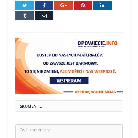
Twitter
Facebook
Google+
Pinterest
LinkedIn
Tumblr
E-
mail
SKOMENTUJ