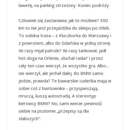
lawetę, na parking strzeżony. Koniec podróży.
Człowiek się zastanawia: jak to możliwe? 300
km to nie jest przejażdżka do sklepu po chleb.
To solidna trasa – z Kluczborka do Warszawy i
z powrotem, albo do Gdańska w jedną stronę.
Ile razy mijał patrole? Ile razy tankował, jadł
hot-doga na Orlenie, słuchał radia? I przez
cały ten czas wierzył, że wszystko gra. Albo…
nie wierzył, ale jechał dalej. Bo BMW samo
jedzie, prawda? Te bawarskie cudeńka mają w
sobie coś z buntownika – przyspieszają,
mruczą, kuszą autostradą. A stereotyp
kierowcy BMW? No, sami wiecie: pewność
siebie na poziomie „przepisy są dla
słabszych”.