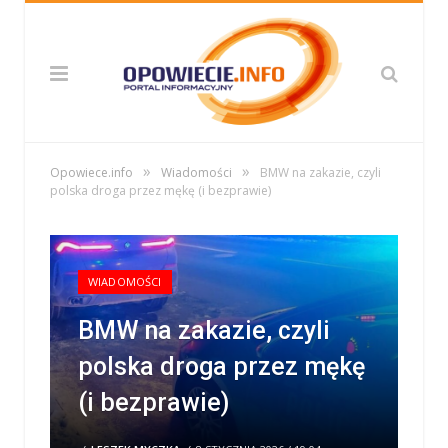
»
»
Opowiece.info
Wiadomości
BMW na zakazie, czyli
polska droga przez mękę (i bezprawie)
WIADOMOŚCI
BMW na zakazie, czyli
polska droga przez mękę
(i bezprawie)