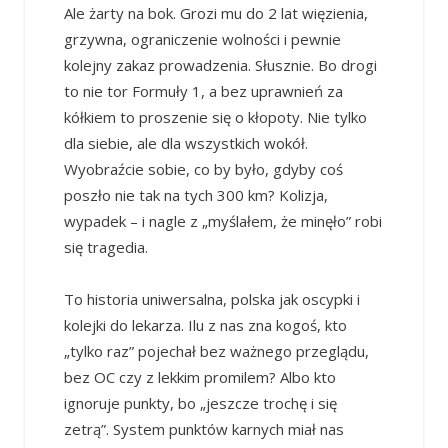
Ale żarty na bok. Grozi mu do 2 lat więzienia,
grzywna, ograniczenie wolności i pewnie
kolejny zakaz prowadzenia. Słusznie. Bo drogi
to nie tor Formuły 1, a bez uprawnień za
kółkiem to proszenie się o kłopoty. Nie tylko
dla siebie, ale dla wszystkich wokół.
Wyobraźcie sobie, co by było, gdyby coś
poszło nie tak na tych 300 km? Kolizja,
wypadek – i nagle z „myślałem, że minęło” robi
się tragedia.
To historia uniwersalna, polska jak oscypki i
kolejki do lekarza. Ilu z nas zna kogoś, kto
„tylko raz” pojechał bez ważnego przeglądu,
bez OC czy z lekkim promilem? Albo kto
ignoruje punkty, bo „jeszcze trochę i się
zetrą”. System punktów karnych miał nas