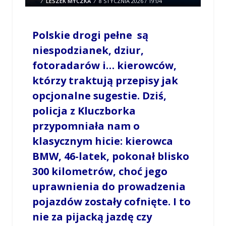
/
LESZEK MYCZKA
/
8 STYCZNIA 2026 / 19:04
0 COMMENTS
Polskie drogi pełne są
niespodzianek, dziur,
fotoradarów i… kierowców,
którzy traktują przepisy jak
opcjonalne sugestie. Dziś,
policja z Kluczborka
przypomniała nam o
klasycznym hicie: kierowca
BMW, 46-latek, pokonał blisko
300 kilometrów, choć jego
uprawnienia do prowadzenia
pojazdów zostały cofnięte. I to
nie za pijacką jazdę czy