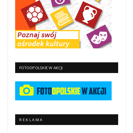
FOTOOPOLSKIE W AKCJI
R E K L A M A