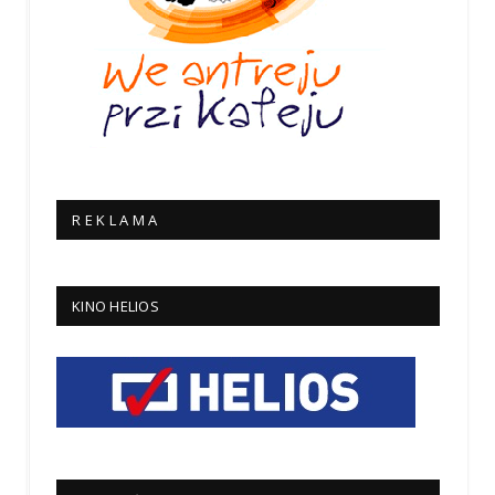
R E K L A M A
KINO HELIOS