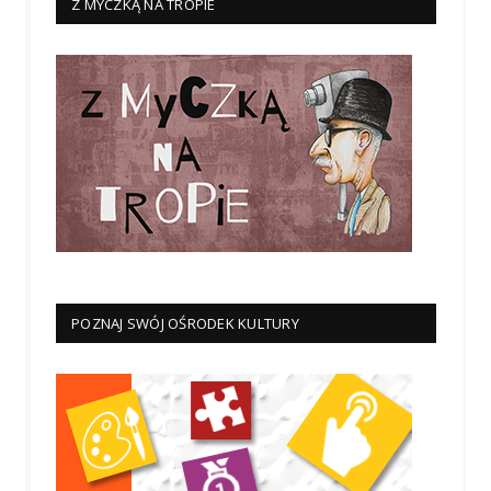
Z MYCZKĄ NA TROPIE
POZNAJ SWÓJ OŚRODEK KULTURY