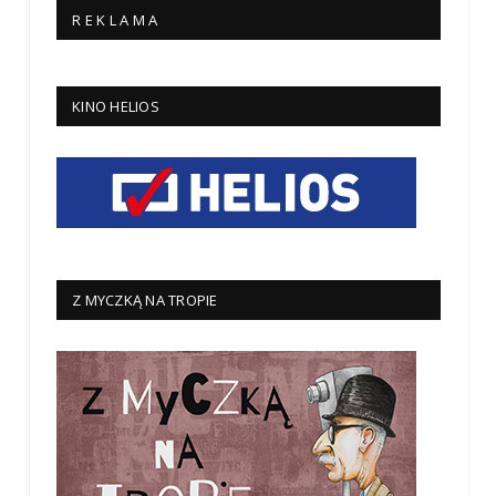
R E K L A M A
KINO HELIOS
Z MYCZKĄ NA TROPIE