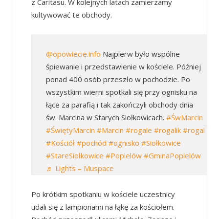
z Caritasu. W kolejnych latach zamierzamy
kultywować te obchody.
@opowiecie.info
Najpierw było wspólne
śpiewanie i przedstawienie w kościele. Później
ponad 400 osób przeszło w pochodzie. Po
wszystkim wierni spotkali się przy ognisku na
łące za parafią i tak zakończyli obchody dnia
św. Marcina w Starych Siołkowicach.
#ŚwMarcin
#ŚwiętyMarcin
#Marcin
#rogale
#rogalik
#rogal
#Kościół
#pochód
#ognisko
#Siołkowice
#StareSiołkowice
#Popielów
#GminaPopielów
♬ Lights – Muspace
Po krótkim spotkaniu w kościele uczestnicy
udali się z lampionami na łąkę za kościołem.