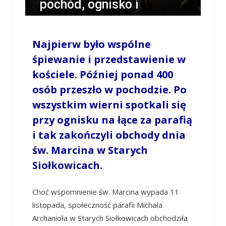
pochód, ognisko i
spotkanie w kościele
[GALERIA]
Najpierw było wspólne
śpiewanie i przedstawienie w
/
TOMASZ CHABIOR
/
12 LISTOPADA 2023 / 19:32
kościele. Później ponad 400
0 COMMENTS
osób przeszło w pochodzie. Po
wszystkim wierni spotkali się
przy ognisku na łące za parafią
i tak zakończyli obchody dnia
św. Marcina w Starych
Siołkowicach.
Choć wspomnienie św. Marcina wypada 11
listopada, społeczność parafii Michała
Archanioła w Starych Siołkowicach obchodziła