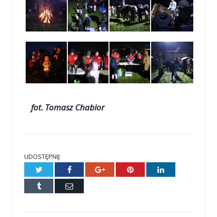
fot. Tomasz Chabior
UDOSTĘPNIJ:
Twitter
Facebook
Google+
Pinterest
LinkedIn
Tumblr
E-
mail