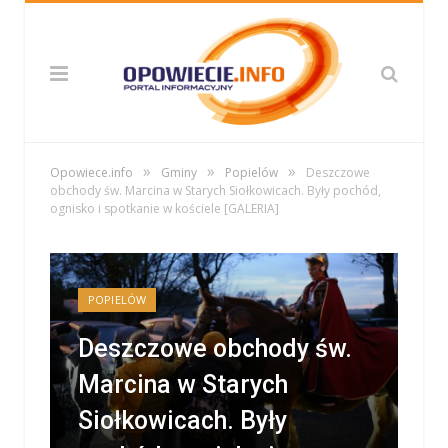
»
»
»
Opowiece.info
Gminy
Popielów
Deszczowe
obchody św. Marcina w Starych Siołkowicach. Były pochód,
ognisko i spotkanie w kościele [GALERIA]
POPIELÓW
Deszczowe obchody św.
Marcina w Starych
Siołkowicach. Były