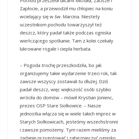
Pochód przeszedł ulicami Michała, Zacisze i
Zapłocie, a przewodził mu chłopiec na koniu
wcielający się w św. Marcina. Niestety
uczestnikom pochodu towarzyszył też
deszcz, który padał także podczas ogniska
wieńczącego spotkanie. Tam z kolei czekały
lukrowane rogale i ciepła herbata.
– Pogoda trochę przeszkodziła, bo jak
organizujemy takie wydarzenie trzeci rok, tak
zawsze wszyscy zostawali tu dłużej. Dziś
padał deszcz, więc większość osób szybko
wróciła do domów – mówił Krystian Jonienc,
prezes OSP Stare Siołkowice. – Nasze
jednostka włącza się w wiele takich imprez w
Starych Siołkowicach, jesteśmy wszechstronni
i zawsze pomożemy. Tym razem mieliśmy za
zadanie przygotować i zabezpieczyć ognisko,