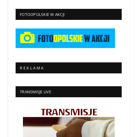
FOTOOPOLSKIE W AKCJI
R E K L A M A
TRANSMISJE LIVE