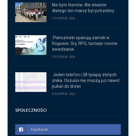
Nie było tłumów. Ale właśnie
dlatego ten marsz był potrzebny
9 SIERPNIA 2026
Planszówki opanują zamek w
Rogowie. Gry, RPG, turnieje i nocne
zwiedzanie
9 SIERPNIA 2026
Jeden telefon i 28 tysięcy złotych
znika. Oszuści nie muszą już nawet
pukać do drzwi
8 SIERPNIA 2026
SPOŁECZNOŚCI
Facebook