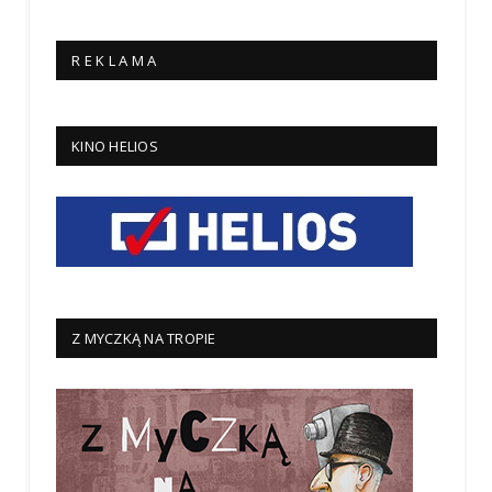
R E K L A M A
KINO HELIOS
Z MYCZKĄ NA TROPIE