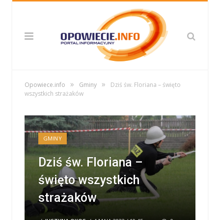
»
»
Opowiece.info
Gminy
Dziś św. Floriana – święto
wszystkich strażaków
GMINY
Dziś św. Floriana –
święto wszystkich
strażaków