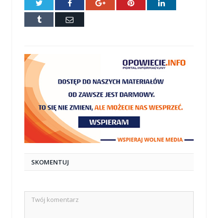
Twitter
Facebook
Google+
Pinterest
LinkedIn
Tumblr
E-
mail
SKOMENTUJ