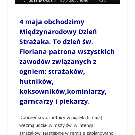
/
JUSTYNA OKOS
/
4 MAJA 2022 / 10:45
0
COMMENTS
4 maja obchodzimy
Międzynarodowy Dzień
Strażaka. To dzień św.
Floriana patrona wszystkich
zawodów związanych z
ogniem: strażaków,
hutników,
koksowników,kominiarzy,
garncarzy i piekarzy.
Dobrzeńscy ochotnicy w piątek (6 maja)
wezmą udział w mszy św. w intencji
strażaków. Następnie w remizie zaplanowano