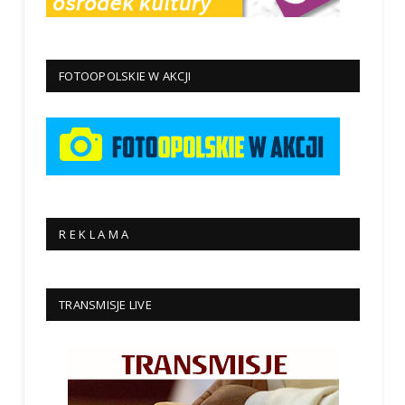
FOTOOPOLSKIE W AKCJI
R E K L A M A
TRANSMISJE LIVE