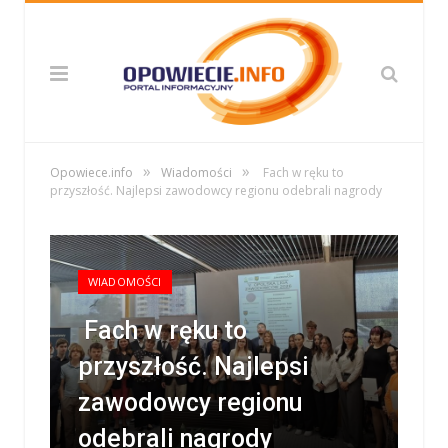
»
»
Opowiece.info
Wiadomości
Fach w ręku to
przyszłość. Najlepsi zawodowcy regionu odebrali nagrody
WIADOMOŚCI
Fach w ręku to
przyszłość. Najlepsi
zawodowcy regionu
odebrali nagrody