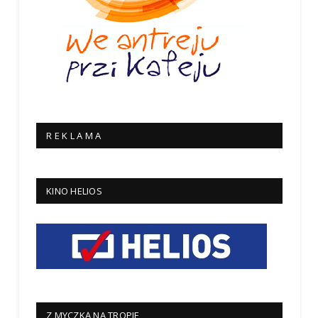
R E K L A M A
KINO HELIOS
Z MYCZKĄ NA TROPIE