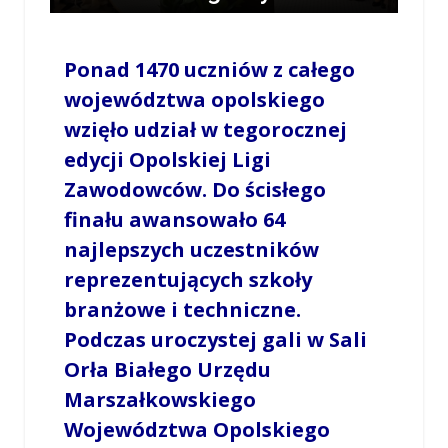
/
LESZEK MYCZKA
/
15 CZERWCA 2026 / 18:06
0 COMMENTS
Ponad 1470 uczniów z całego
województwa opolskiego
wzięło udział w tegorocznej
edycji Opolskiej Ligi
Zawodowców. Do ścisłego
finału awansowało 64
najlepszych uczestników
reprezentujących szkoły
branżowe i techniczne.
Podczas uroczystej gali w Sali
Orła Białego Urzędu
Marszałkowskiego
Województwa Opolskiego