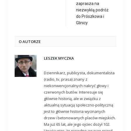
zaprasza na
niezwykłą podróż
do Prószkowa i
Glinicy
O AUTORZE
LESZEK MYCZKA
Dziennikarz, publicysta, dokumentalista
(radio, tv, prasa) znany z
niekonwencjonalnych nakryć głowy i
czerwonych butów. Interesuje się
głównie historią, ale w związku z
aktualną sytuacją społeczno-polityczną
jest to głównie historia wycinanych
drzew i betonowanych placów miejskich.
Ma już 65 lat, ale jego ojciec dożył 102.
Uważa więc, że niejedno jeszcze przed