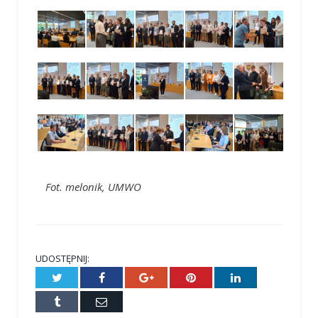
Fot. melonik, UMWO
UDOSTĘPNIJ:
Twitter
Facebook
Google+
Pinterest
LinkedIn
Tumblr
E-