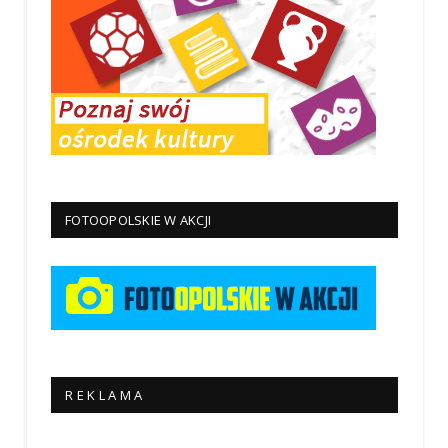
FOTOOPOLSKIE W AKCJI
R E K L A M A