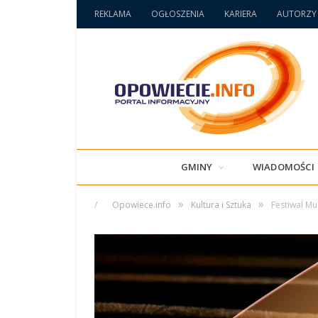
REKLAMA
OGŁOSZENIA
KARIERA
AUTORZY
GMINY
WIADOMOŚCI
»
»
/
Opowiece.info
Kultura i Sztuka
Festiwal M