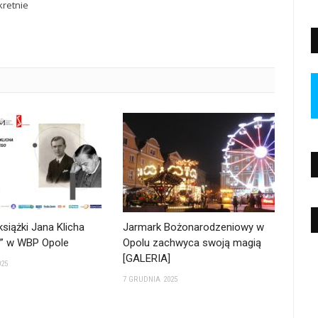
retnie
siążki Jana Klicha
Jarmark Bożonarodzeniowy w
y” w WBP Opole
Opolu zachwyca swoją magią
[GALERIA]
025
7 GRUDNIA 2025