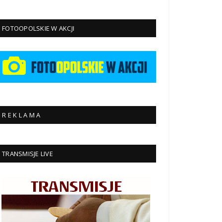
FOTOOPOLSKIE W AKCJI
R E K L A M A
TRANSMISJE LIVE