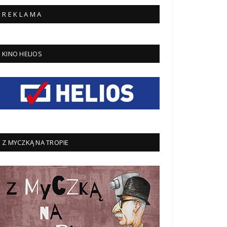
R E K L A M A
KINO HELIOS
Z MYCZKĄ NA TROPIE