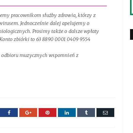
my pracownikom służby zdrowia, którzy z
wirusem. Jednocześnie dalej apelujemy o
miologicznych. Prosimy także o dalsze wpłaty
. Konto zbiórki to 63 8890 0001 0409 9554
o odbioru muzycznych wspomnień z
ter
Facebook
Google+
Pinterest
LinkedIn
Tumblr
E-
mail