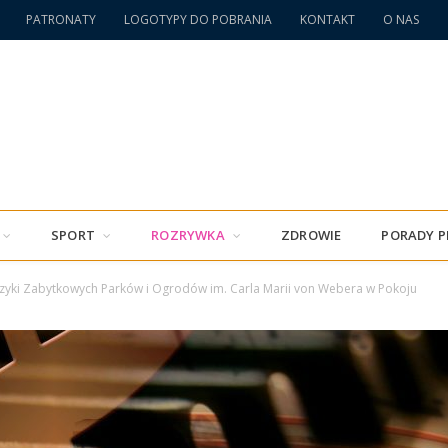
PATRONATY
LOGOTYPY DO POBRANIA
KONTAKT
O NAS
SPORT
ROZRYWKA
ZDROWIE
PORADY 
uzyki Zabytkowych Parków i Ogrodów im. Carla Marii von Webera w Pokoju