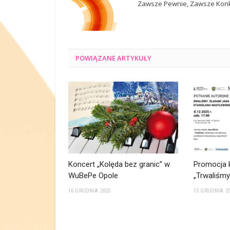
Zawsze Pewnie, Zawsze Konk
POWIĄZANE
ARTYKUŁY
Koncert „Kolęda bez granic” w
Promocja k
WuBePe Opole
„Trwaliśm
16 GRUDNIA 2025
15 GRUDNIA 2