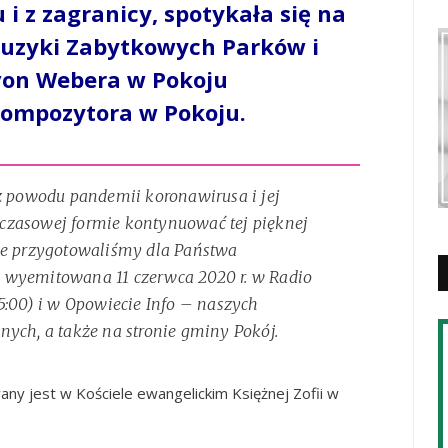
 i z zagranicy, spotykała się na
uzyki Zabytkowych Parków i
 von Webera w Pokoju
ompozytora w Pokoju.
 z powodu pandemii koronawirusa i jej
czasowej formie kontynuować tej pięknej
ie przygotowaliśmy dla Państwa
 wyemitowana 11 czerwca 2020 r. w Radio
5:00) i w Opowiecie Info – naszych
nych, a także na stronie gminy Pokój.
ny jest w Kościele ewangelickim Księżnej Zofii w