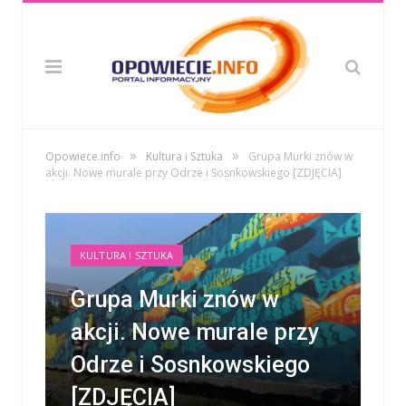
»
»
Opowiece.info
Kultura i Sztuka
Grupa Murki znów w
akcji. Nowe murale przy Odrze i Sosnkowskiego [ZDJĘCIA]
KULTURA I SZTUKA
Grupa Murki znów w
akcji. Nowe murale przy
Odrze i Sosnkowskiego
[ZDJĘCIA]