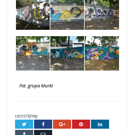
Fot. grupa Murki
UDOSTĘPNIJ:
Twitter
Facebook
Google+
Pinterest
LinkedIn
Tumblr
E-