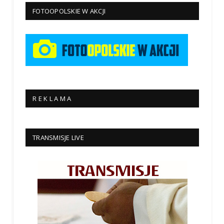
FOTOOPOLSKIE W AKCJI
R E K L A M A
TRANSMISJE LIVE