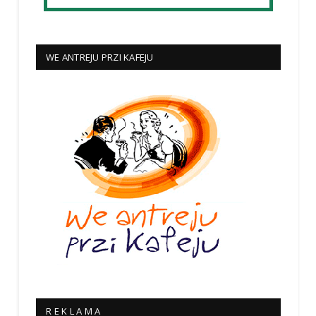
WE ANTREJU PRZI KAFEJU
R E K L A M A