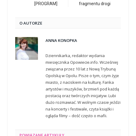
[PROGRAM]
fragmentu drogi
O AUTORZE
ANNA KONOPKA
Dziennikarka, redaktor wydania
miesięcznika Opowiecie.info. Wcześniej
związana przez 10 lat z Nową Trybuną
Opolską w Opolu. Pisze o tym, czym żyje
miasto, z naciskiem na kulturę. Fanka
artystów i muzyków, brzmień pod każdą
postacią oraz twórczych inicjatyw. Lubi
dużo rozmawiać. W wolnym czasie jeździ
na koncerty i festiwale, czyta książki i
ogląda filmy – dość często o mafii.
POWIĄZANE
ARTYKUŁY