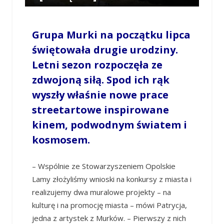
/
ANNA KONOPKA
/
9 LIPCA 2019 / 15:30
0
COMMENTS
Grupa Murki na początku lipca
świętowała drugie urodziny.
Letni sezon rozpoczęła ze
zdwojoną siłą. Spod ich rąk
wyszły właśnie nowe prace
streetartowe inspirowane
kinem, podwodnym światem i
kosmosem.
– Wspólnie ze Stowarzyszeniem Opolskie
Lamy złożyliśmy wnioski na konkursy z miasta i
realizujemy dwa muralowe projekty – na
kulturę i na promocję miasta – mówi Patrycja,
jedna z artystek z Murków. – Pierwszy z nich