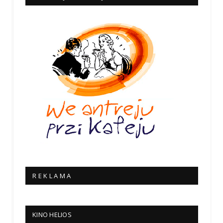
R E K L A M A
KINO HELIOS