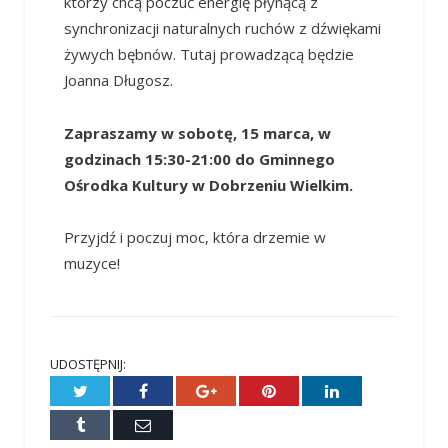
którzy chcą poczuć energię płynącą z
synchronizacji naturalnych ruchów z dźwiękami
żywych bębnów. Tutaj prowadzącą będzie
Joanna Długosz.
Zapraszamy w sobotę, 15 marca, w
godzinach 15:30-21:00 do Gminnego
Ośrodka Kultury w Dobrzeniu Wielkim.
Przyjdź i poczuj moc, która drzemie w
muzyce!
UDOSTĘPNIJ:
Twitter
Facebook
Google+
Pinterest
LinkedIn
Tumblr
E-