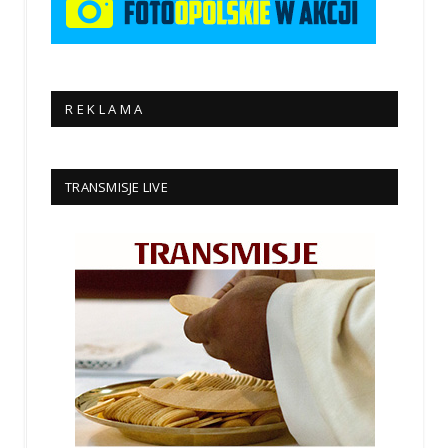
R E K L A M A
TRANSMISJE LIVE