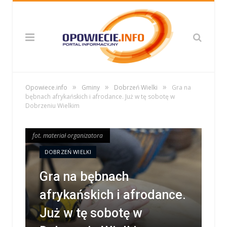
»
»
»
Opowiece.info
Gminy
Dobrzeń Wielki
Gra na
bębnach afrykańskich i afrodance. Już w tę sobotę w
Dobrzeniu Wielkim
fot. materiał organizatora
fot. materiał organizatora
DOBRZEŃ WIELKI
Gra na bębnach
afrykańskich i afrodance.
Już w tę sobotę w