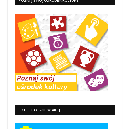
POZNAJ SWÓJ OŚRODEK KULTURY
FOTOOPOLSKIE W AKCJI