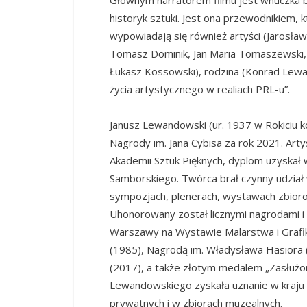
historyk sztuki. Jest ona przewodnikiem,
wypowiadają się również artyści (Jarosław
Tomasz Dominik, Jan Maria Tomaszewski, J
Łukasz Kossowski), rodzina (Konrad Lewan
życia artystycznego w realiach PRL-u”.
Janusz Lewandowski (ur. 1937 w Rokiciu 
Nagrody im. Jana Cybisa za rok 2021. Art
Akademii Sztuk Pięknych, dyplom uzyskał
Samborskiego. Twórca brał czynny udział 
sympozjach, plenerach, wystawach zbiorow
Uhonorowany został licznymi nagrodami i
Warszawy na Wystawie Malarstwa i Grafi
(1985), Nagrodą im. Władysława Hasiora
(2017), a także złotym medalem „Zasłużony
Lewandowskiego zyskała uznanie w kraju i 
prywatnych i w zbiorach muzealnych.