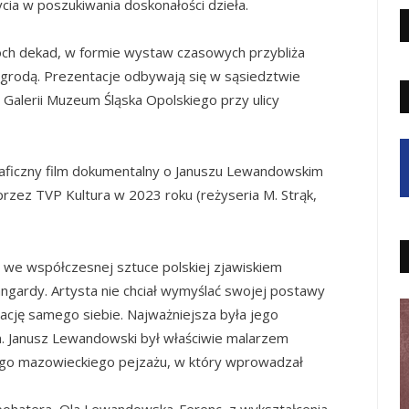
cia w poszukiwania doskonałości dzieła.
ch dekad, w formie wystaw czasowych przybliża
grodą. Prezentacje odbywają się w sąsiedztwie
 Galerii Muzeum Śląska Opolskiego przy ulicy
aficzny film dokumentalny o Januszu Lewandowskim
zez TVP Kultura w 2023 roku (reżyseria M. Strąk,
we współczesnej sztuce polskiej zjawiskiem
ngardy. Artysta nie chciał wymyślać swojej postawy
reację samego siebie. Najważniejsza była jego
. Janusz Lewandowski był właściwie malarzem
go mazowieckiego pejzażu, w który wprowadzał
bohatera, Ola Lewandowska-Ferenc, z wykształcenia