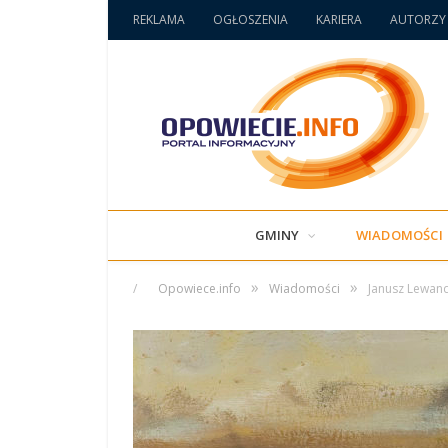
REKLAMA
OGŁOSZENIA
KARIERA
AUTORZY
GMINY
WIADOMOŚCI
»
»
/
Opowiece.info
Wiadomości
Janusz Lewan