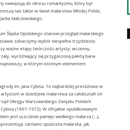
zny nawiązują do okresu romantyzmu, który był
rzenoszą nas także w świat malarstwa Młodej Polski,
i Jacka Malczewskiego.
um Śląska Opolskiego stanowi przegląd malarskiego
stawie zobaczymy wybór niespełna trzydziestu
rzy ważne etapy twórczości artysty: wczesny,
ojrzały, wyróżniający się przygaszoną paletą barw
) i najnowszy, w którym istotnym elementem
agrody im. Jana Cybisa. To najbardziej prestiżowe w
artystom w dziedzinie malarstwa za całokształt ich
arząd Okręgu Warszawskiego Związku Polskich
 Cybisa (1897-1972). W oficjalnie opublikowanym
elem jest uczczenie pamięci wielkiego malarza (…),
eprezentują: zarówno spuścizna malarska, jak