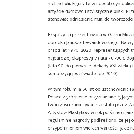
melancholii. Figury te w sposób symbolic
artyście duchowo i stylistycznie bliski. P
stanowiąc odniesienie m.in. do twórczośc
Ekspozycja prezentowana w Galerii Muze
dorobku Janusza Lewandowskiego. Na wy
prac z lat 1975-2020, reprezentujących t
najbardziej ekspresyjny (lata 70.-90.), d
(lata 90. do pierwszej dekady XXI wieku
kompozycji jest światło (po 2010).
W tym roku mija 50 lat od ustanowienia N
Polsce wyróżnienie przyznawane żyjącym 
twórczości zainicjowane zostało przez Z
Artystów Plastyków w rok po śmierci Jana
regulaminie nagrody podkreślono, że jej c
przypomnieniem wielkich wartości, jakie r