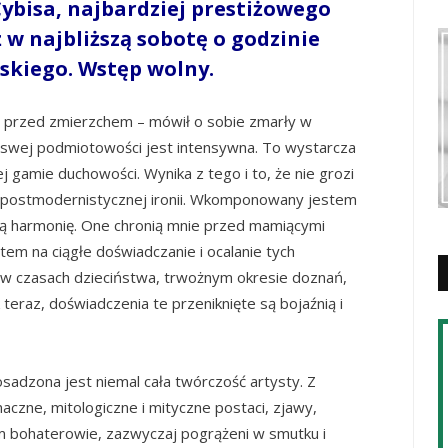
Cybisa, najbardziej prestiżowego
 w najbliższą sobotę o godzinie
skiego. Wstęp wolny.
uż przed zmierzchem – mówił o sobie zmarły w
w swej podmiotowości jest intensywna. To wystarcza
 gamie duchowości. Wynika z tego i to, że nie grozi
 postmodernistycznej ironii. Wkomponowany jestem
ą harmonię. One chronią mnie przed mamiącymi
tem na ciągłe doświadczanie i ocalanie tych
ę w czasach dzieciństwa, trwożnym okresie doznań,
 teraz, doświadczenia te przeniknięte są bojaźnią i
sadzona jest niemal cała twórczość artysty. Z
aczne, mitologiczne i mityczne postaci, zjawy,
em bohaterowie, zazwyczaj pogrążeni w smutku i