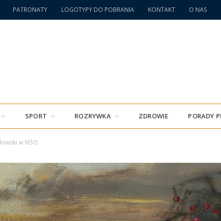
PATRONATY
LOGOTYPY DO POBRANIA
KONTAKT
O NAS
SPORT
ROZRYWKA
ZDROWIE
PORADY 
dowski w MŚO