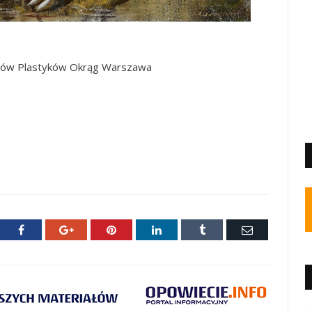
stów Plastyków Okrąg Warszawa
ter
Facebook
Google+
Pinterest
LinkedIn
Tumblr
E-
mail