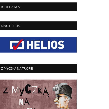
R E K L A M A
KINO HELIOS
Z MYCZKĄ NA TROPIE