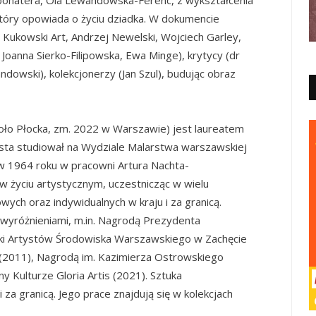
 który opowiada o życiu dziadka. W dokumencie
 Kukowski Art, Andrzej Newelski, Wojciech Garley,
oanna Sierko-Filipowska, Ewa Minge), krytycy (dr
dowski), kolekcjonerzy (Jan Szul), budując obraz
koło Płocka, zm. 2022 w Warszawie) jest laureatem
ysta studiował na Wydziale Malarstwa warszawskiej
 w 1964 roku w pracowni Artura Nachta-
w życiu artystycznym, uczestnicząc w wielu
ych oraz indywidualnych w kraju i za granicą.
 wyróżnieniami, m.in. Nagrodą Prezydenta
ki Artystów Środowiska Warszawskiego w Zachęcie
 (2011), Nagrodą im. Kazimierza Ostrowskiego
 Kulturze Gloria Artis (2021). Sztuka
za granicą. Jego prace znajdują się w kolekcjach