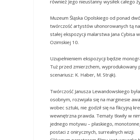
również Jego nieustanny wysiłek całego ży
Muzeum Śląska Opolskiego od ponad dwó
twórczość artystów uhonorowanych tą na
stałej ekspozycji malarstwa Jana Cybisa w
Ozimskiej 10.
Uzupełnieniem ekspozycji będzie monogr
Tuż przed zmierzchem, wyprodukowany pr
scenariusz: K. Haber, M. Strąk).
Twórczość Janusza Lewandowskiego była 
osobnym, rozwijała się na marginesie awa
wobec sztuki, nie godził się na fikcyjną k
wewnętrzna prawda. Tematy tkwiły w nim
jednego motywu – płaskiego, monotonne
postaci z onirycznych, surrealnych wizji.
Głównym narratorem filmu jest wnuczka 