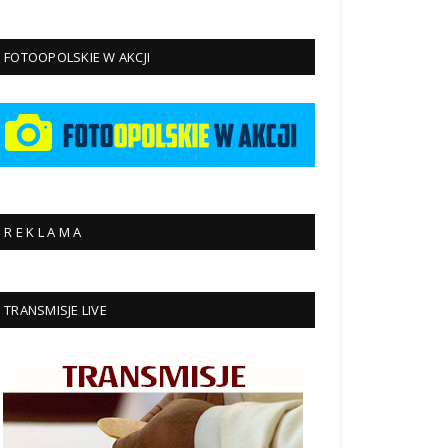
FOTOOPOLSKIE W AKCJI
R E K L A M A
TRANSMISJE LIVE