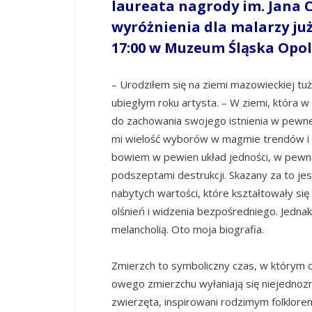
laureata nagrody im. Jana 
wyróżnienia dla malarzy już
17:00 w Muzeum Śląska Opol
– Urodziłem się na ziemi mazowieckiej t
ubiegłym roku artysta. – W ziemi, która 
do zachowania swojego istnienia w pewnej
mi wielość wyborów w magmie trendów i
bowiem w pewien układ jedności, w pewn
podszeptami destrukcji. Skazany za to jes
nabytych wartości, które kształtowały si
olśnień i widzenia bezpośredniego. Jednak
melancholią. Oto moja biografia.
Zmierzch to symboliczny czas, w którym o
owego zmierzchu wyłaniają się niejednozn
zwierzęta, inspirowani rodzimym folklor