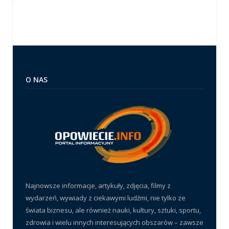
O NAS
Najnowsze informacje, artykuły, zdjęcia, filmy z
wydarzeń, wywiady z ciekawymi ludźmi, nie tylko ze
świata biznesu, ale również nauki, kultury, sztuki, sportu,
zdrowia i wielu innych interesujących obszarów – zawsze