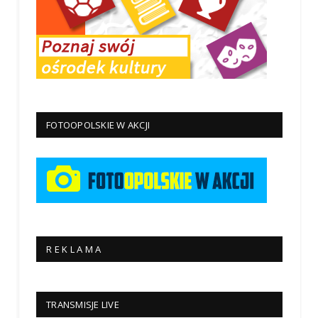
FOTOOPOLSKIE W AKCJI
R E K L A M A
TRANSMISJE LIVE