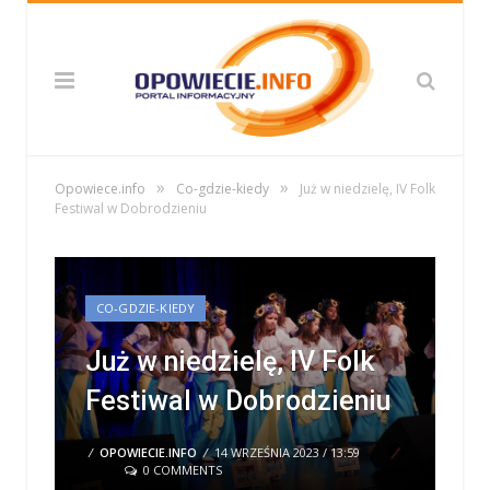
»
»
Opowiece.info
Co-gdzie-kiedy
Już w niedzielę, IV Folk
Festiwal w Dobrodzieniu
CO-GDZIE-KIEDY
Już w niedzielę, IV Folk
Festiwal w Dobrodzieniu
/
OPOWIECIE.INFO
/
14 WRZEŚNIA 2023 / 13:59
0 COMMENTS