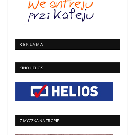
R E K L A M A
KINO HELIOS
Z MYCZKĄ NA TROPIE