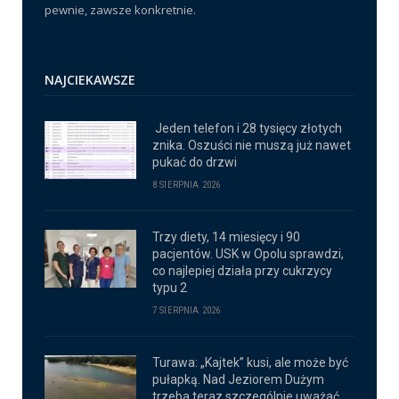
pewnie, zawsze konkretnie.
NAJCIEKAWSZE
Jeden telefon i 28 tysięcy złotych
znika. Oszuści nie muszą już nawet
pukać do drzwi
8 SIERPNIA 2026
Trzy diety, 14 miesięcy i 90
pacjentów. USK w Opolu sprawdzi,
co najlepiej działa przy cukrzycy
typu 2
7 SIERPNIA 2026
Turawa: „Kajtek” kusi, ale może być
pułapką. Nad Jeziorem Dużym
trzeba teraz szczególnie uważać