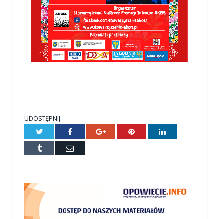
UDOSTĘPNIJ:
Twitter
Facebook
Google+
Pinterest
LinkedIn
Tumblr
E-
mail