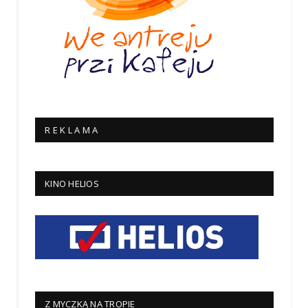
R E K L A M A
KINO HELIOS
Z MYCZKĄ NA TROPIE