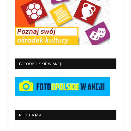
FOTOOPOLSKIE W AKCJI
R E K L A M A