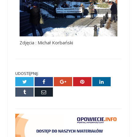
Zdjęcia : Michał Korbański
UDOSTĘPNIJ:
Twitter
Facebook
Google+
Pinterest
LinkedIn
Tumblr
E-
mail