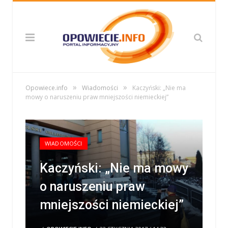
»
»
Opowiece.info
Wiadomości
Kaczyński: „Nie ma
mowy o naruszeniu praw mniejszości niemieckiej”
WIADOMOŚCI
Kaczyński: „Nie ma mowy
o naruszeniu praw
mniejszości niemieckiej”