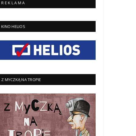
R E K L A M A
KINO HELIOS
Z MYCZKĄ NA TROPIE