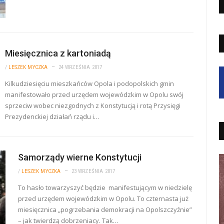
Miesięcznica z kartoniadą
/
LESZEK MYCZKA
24 WRZEŚNIA 2017
Kilkudziesięciu mieszkańców Opola i podopolskich gmin
manifestowało przed urzędem wojewódzkim w Opolu swój
sprzeciw wobec niezgodnych z Konstytucją i rotą Przysięgi
Prezydenckiej działań rządu i…
Samorządy wierne Konstytucji
/
LESZEK MYCZKA
23 WRZEŚNIA 2017
To hasło towarzyszyć będzie manifestującym w niedzielę
przed urzędem wojewódzkim w Opolu. To czternasta już
miesięcznica „pogrzebania demokracji na Opolszczyźnie”
– jak twierdzą dobrzeniacy. Tak…