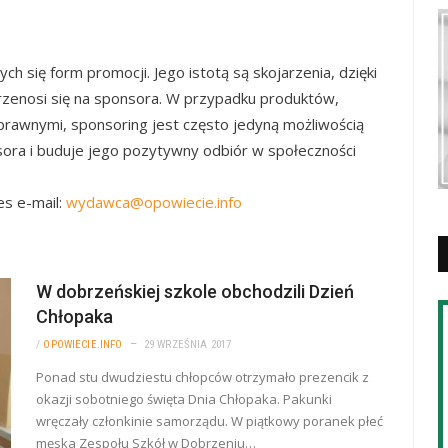
ych się form promocji. Jego istotą są skojarzenia, dzięki
enosi się na sponsora. W przypadku produktów,
prawnymi, sponsoring jest często jedyną możliwością
ra i buduje jego pozytywny odbiór w społeczności
es e-mail:
wydawca@opowiecie.info
W dobrzeńskiej szkole obchodzili Dzień
Chłopaka
/
OPOWIECIE.INFO
29 WRZEŚNIA 2017
Ponad stu dwudziestu chłopców otrzymało prezencik z
okazji sobotniego święta Dnia Chłopaka. Pakunki
wręczały członkinie samorządu. W piątkowy poranek płeć
męska Zespołu Szkół w Dobrzeniu…