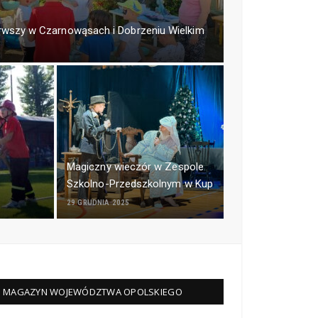
erwszy w Czarnowąsach i Dobrzeniu Wielkim
Magiczny wieczór w Zespole
Szkolno-Przedszkolnym w Kup
29 GRUDNIA 2025
MAGAZYN WOJEWÓDZTWA OPOLSKIEGO