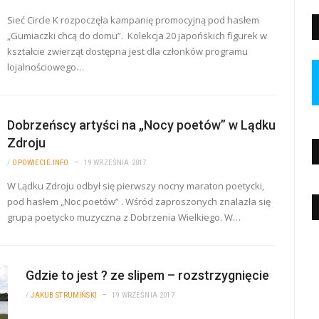
Sieć Circle K rozpoczęła kampanię promocyjną pod hasłem
„Gumiaczki chcą do domu”. Kolekcja 20 japońskich figurek w
kształcie zwierząt dostępna jest dla członków programu
lojalnościowego…
Dobrzeńscy artyści na „Nocy poetów” w Lądku
Zdroju
/
OPOWIECIE.INFO
19 WRZEŚNIA 2017
W Lądku Zdroju odbył się pierwszy nocny maraton poetycki,
pod hasłem „Noc poetów” . Wśród zaproszonych znalazła się
grupa poetycko muzyczna z Dobrzenia Wielkiego. W…
Gdzie to jest ? ze slipem – rozstrzygnięcie
/
JAKUB STRUMIŃSKI
19 WRZEŚNIA 2017