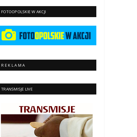
FOTOOPOLSKIE W AKCJI
R E K L A M A
TRANSMISJE LIVE