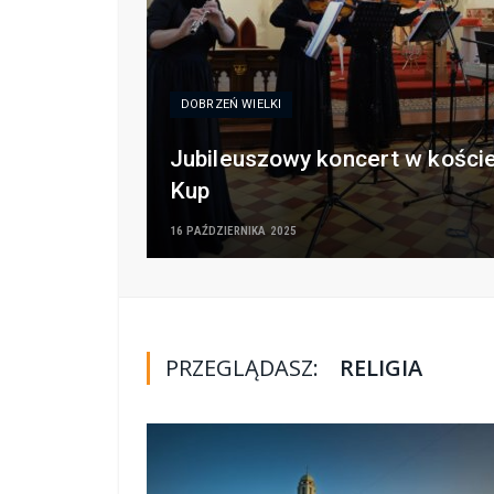
DOBRZEŃ WIELKI
Jubileuszowy koncert w kości
Kup
16 PAŹDZIERNIKA 2025
PRZEGLĄDASZ:
RELIGIA