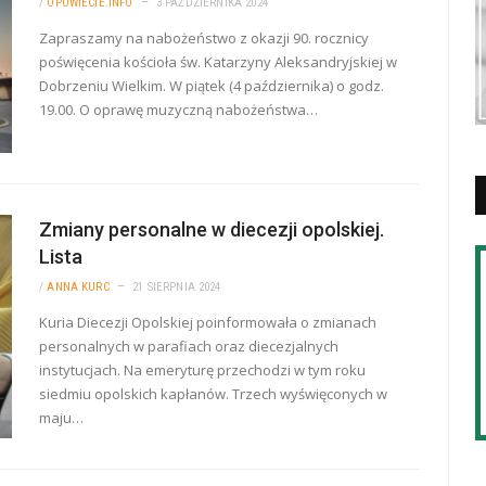
/
OPOWIECIE.INFO
3 PAŹDZIERNIKA 2024
Zapraszamy na nabożeństwo z okazji 90. rocznicy
poświęcenia kościoła św. Katarzyny Aleksandryjskiej w
Dobrzeniu Wielkim. W piątek (4 października) o godz.
19.00. O oprawę muzyczną nabożeństwa…
Zmiany personalne w diecezji opolskiej.
Lista
/
ANNA KURC
21 SIERPNIA 2024
Kuria Diecezji Opolskiej poinformowała o zmianach
personalnych w parafiach oraz diecezjalnych
instytucjach. Na emeryturę przechodzi w tym roku
siedmiu opolskich kapłanów. Trzech wyświęconych w
maju…