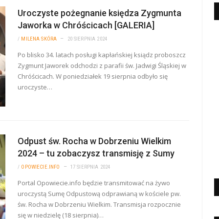
Uroczyste pożegnanie księdza Zygmunta
Jaworka w Chróścicach [GALERIA]
/
MILENA SKÓRA
20 SIERPNIA 2024
Po blisko 34. latach posługi kapłańskiej ksiądz proboszcz
Zygmunt Jaworek odchodzi z parafii św. Jadwigi Śląskiej w
Chróścicach. W poniedziałek 19 sierpnia odbyło się
uroczyste…
Odpust św. Rocha w Dobrzeniu Wielkim
2024 – tu zobaczysz transmisję z Sumy
/
OPOWIECIE.INFO
17 SIERPNIA 2024
Portal Opowiecie.info będzie transmitować na żywo
uroczystą Sumę Odpustową odprawianą w kościele pw.
św. Rocha w Dobrzeniu Wielkim. Transmisja rozpocznie
się w niedzielę (18 sierpnia)…