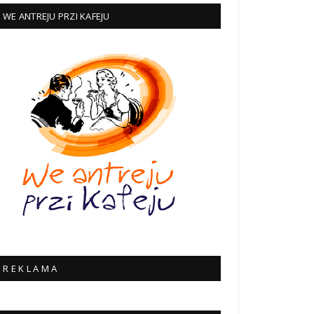
WE ANTREJU PRZI KAFEJU
R E K L A M A