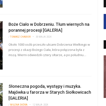
Boże Ciało w Dobrzeniu. Tłum wiernych na
porannej procesji [GALERIA]
/
TOMASZ CHABIOR
30 MAJA 2024
Około 1000 osób przeszło ulicami Dobrzenia Wielkiego w
procesji z okazji Bożego Ciała, która połączona była z
mszą. Wierni odwiedzili cztery ołtarze, a po południu…
Słoneczna pogoda, występy i muzyka.
Majówka u farorza w Starych Siołkowicach
[GALERIA]
/
MILENA SKÓRA
12 MAJA 2024