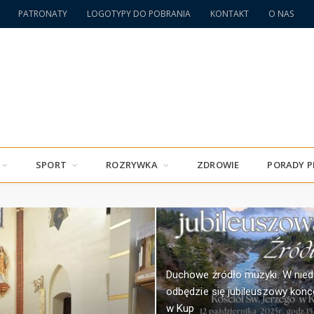
PATRONATY
LOGOTYPY DO POBRANIA
KONTAKT
O NAS
SPORT
ROZRYWKA
ZDROWIE
PORADY 
Duchowe źródło muzyki. W nied
odbędzie się jubileuszowy konc
w Kup