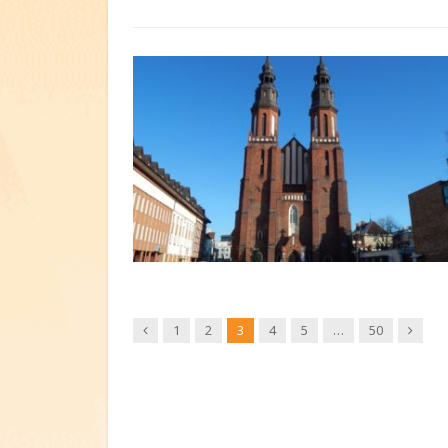
Wstecz
Dalej
1
2
3
4
5
…
50