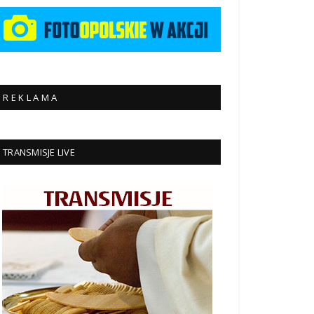
R E K L A M A
TRANSMISJE LIVE