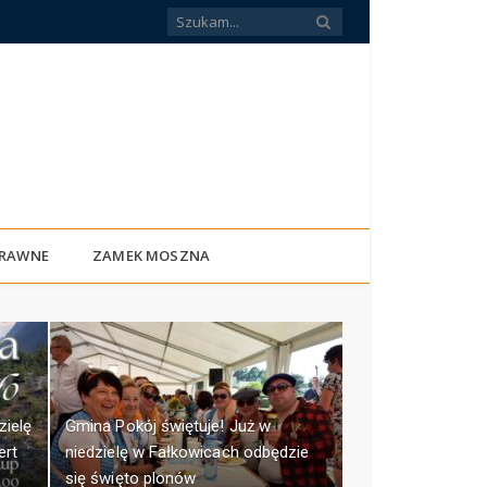
PRAWNE
ZAMEK MOSZNA
zielę
Gmina Pokój świętuje! Już w
ert
niedzielę w Fałkowicach odbędzie
się święto plonów