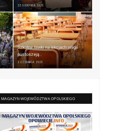
22 SIERPNIA 2025
Szkolne ławki na lekcjach religii
umy
pustoszeją…
3 CZERWCA 2025
MAGAZYN WOJEWÓDZTWA OPOLSKIEGO