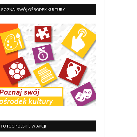
POZNAJ SWÓJ OŚRODEK KULTURY
FOTOOPOLSKIE W AKCJI