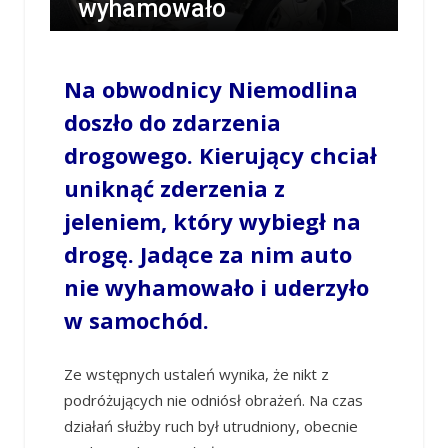
wyhamowało
/
OPOWIECIE.INFO
/
13 LISTOPADA 2023 / 10:42
0 COMMENTS
Na obwodnicy Niemodlina
doszło do zdarzenia
drogowego. Kierujący chciał
uniknąć zderzenia z
jeleniem, który wybiegł na
drogę. Jadące za nim auto
nie wyhamowało i uderzyło
w samochód.
Ze wstępnych ustaleń wynika, że nikt z
podróżujących nie odniósł obrażeń. Na czas
działań służby ruch był utrudniony, obecnie