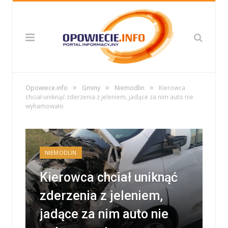
»
»
»
Opowiece.info
Gminy
Niemodlin
Kierowca
chciał uniknąć zderzenia z jeleniem, jadące za nim auto nie
wyhamowało
NIEMODLIN
Kierowca chciał uniknąć
zderzenia z jeleniem,
jadące za nim auto nie