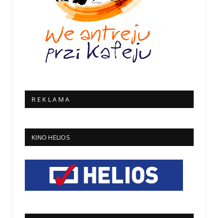
R E K L A M A
KINO HELIOS