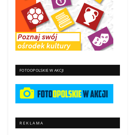
FOTOOPOLSKIE W AKCJI
R E K L A M A