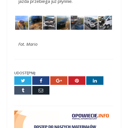
jazda przebiega już płynnie.
Fot. Mario
UDOSTĘPNIJ:
Twitter
Facebook
Google+
Pinterest
LinkedIn
Tumblr
E-
mail