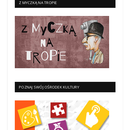
Z MYCZKĄ NA TROPIE
POZNAJ SWÓJ OŚRODEK KULTURY