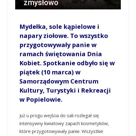
zmysłowo
/
MILENA SKÓRA
/
10 MARCA 2023 / 20:35
0
COMMENTS
Mydełka, sole kąpielowe i
napary ziołowe. To wszystko
przygotowywały panie w
ramach świętowania Dnia
Kobiet. Spotkanie odbyło się w
piątek (10 marca) w
Samorządowym Centrum
Kultury, Turystyki i Rekreacji
w Popielowie.
Już u progu wejścia do sali rozlegał się
intensywny kwiatowy zapach kosmetyków,
które przygotowywały panie. Wszystkie