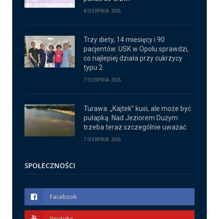
8 SIERPNIA 2026
Trzy diety, 14 miesięcy i 90
pacjentów. USK w Opolu sprawdzi,
co najlepiej działa przy cukrzycy
typu 2
7 SIERPNIA 2026
Turawa: „Kajtek” kusi, ale może być
pułapką. Nad Jeziorem Dużym
trzeba teraz szczególnie uważać
7 SIERPNIA 2026
SPOŁECZNOŚCI
Facebook
Youtube