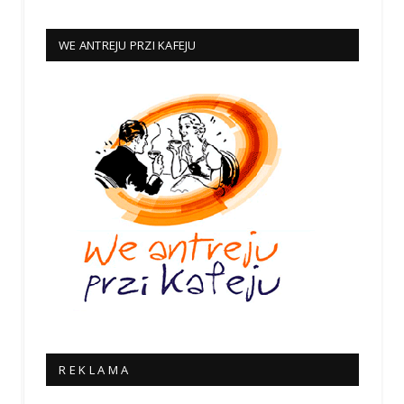
WE ANTREJU PRZI KAFEJU
R E K L A M A