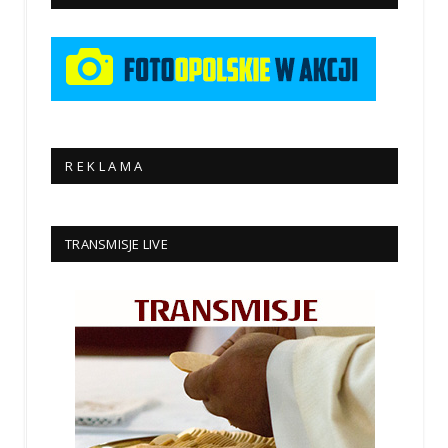
R E K L A M A
TRANSMISJE LIVE