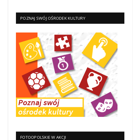
POZNAJ SWÓJ OŚRODEK KULTURY
FOTOOPOLSKIE W AKCJI