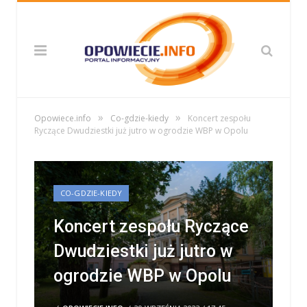
»
»
Opowiece.info
Co-gdzie-kiedy
Koncert zespołu
Ryczące Dwudziestki już jutro w ogrodzie WBP w Opolu
CO-GDZIE-KIEDY
Koncert zespołu Ryczące
Dwudziestki już jutro w
ogrodzie WBP w Opolu