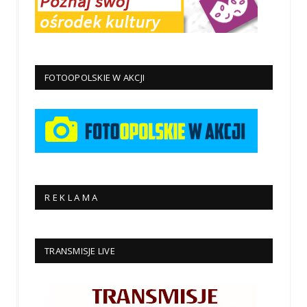
FOTOOPOLSKIE W AKCJI
R E K L A M A
TRANSMISJE LIVE