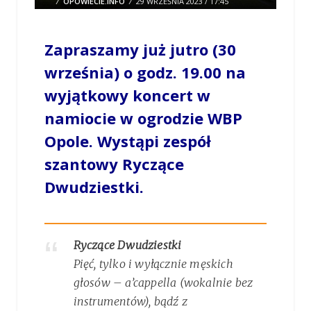
/
OPOWIECIE.INFO
/
29 WRZEŚNIA 2023 / 17:45
0 COMMENTS
Zapraszamy już jutro (30
września) o godz. 19.00 na
wyjątkowy koncert w
namiocie w ogrodzie WBP
Opole. Wystąpi zespół
szantowy Ryczące
Dwudziestki.
Ryczące Dwudziestki
Pięć, tylko i wyłącznie męskich
głosów – a’cappella (wokalnie bez
instrumentów), bądź z