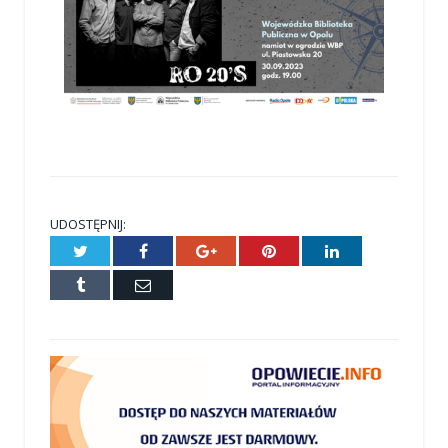
UDOSTĘPNIJ:
Twitter
Facebook
Google+
Pinterest
LinkedIn
Tumblr
E-
mail