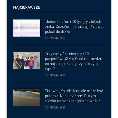
NAJCIEKAWSZE
Jeden telefon i 28 tysięcy złotych
znika. Oszuści nie muszą już nawet
pukać do drzwi
8 SIERPNIA 2026
Trzy diety, 14 miesięcy i 90
pacjentów. USK w Opolu sprawdzi,
co najlepiej działa przy cukrzycy
typu 2
7 SIERPNIA 2026
Turawa: „Kajtek” kusi, ale może być
pułapką. Nad Jeziorem Dużym
trzeba teraz szczególnie uważać
7 SIERPNIA 2026