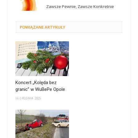
Zawsze Pewnie, Zawsze Konkretnie
POWIĄZANE
ARTYKUŁY
Koncert „Kolęda bez
granic” w WuBePe Opole
16 GRUDNIA 2025