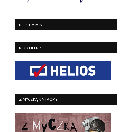
R E K L A M A
KINO HELIOS
Z MYCZKĄ NA TROPIE