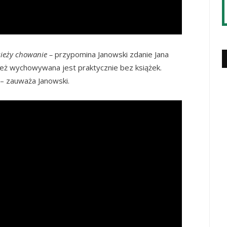
zieży chowanie –
przypomina Janowski zdanie Jana
ż wychowywana jest praktycznie bez książek.
 – zauważa Janowski.