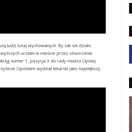
ą ludzi tutaj wychowanych. By tak sie działo
wyższych uczelni w mieście przez stworzenie
kręg numer 1, pozycja 3 do rady miasta Opola)
ytecie Opolskim wydział lekarski jako największy