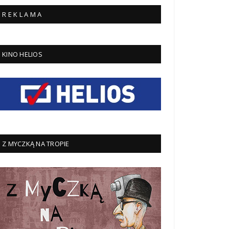
R E K L A M A
KINO HELIOS
Z MYCZKĄ NA TROPIE