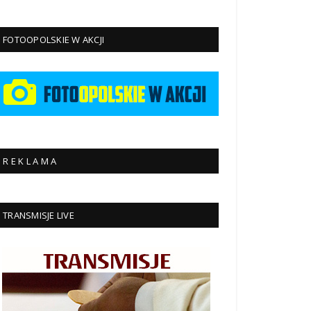
FOTOOPOLSKIE W AKCJI
R E K L A M A
TRANSMISJE LIVE