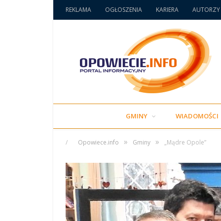
REKLAMA
OGŁOSZENIA
KARIERA
AUTORZY
GMINY
WIADOMOŚCI
»
»
/
Opowiece.info
Gminy
„Mądre Opole”