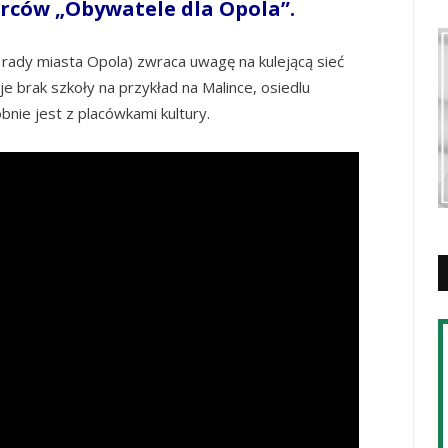
ców „Obywatele dla Opola”.
o rady miasta Opola) zwraca uwagę na kulejącą sieć
 brak szkoły na przykład na Malince, osiedlu
nie jest z placówkami kultury.