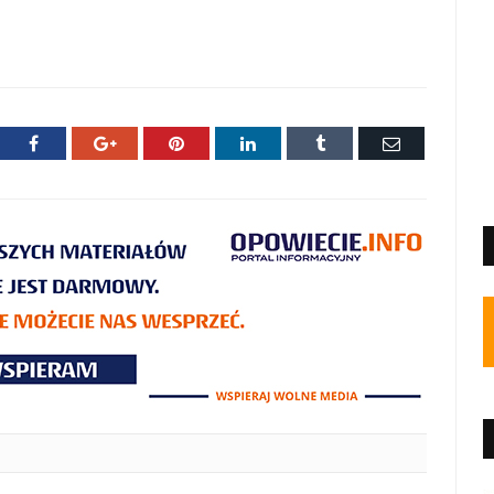
ter
Facebook
Google+
Pinterest
LinkedIn
Tumblr
E-
mail