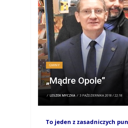
GMINY
„Mądre Opole”
/
LESZEK MYCZKA
/
3 PAŹDZIERNIKA 2018 / 22:18
To jeden z zasadniczych p