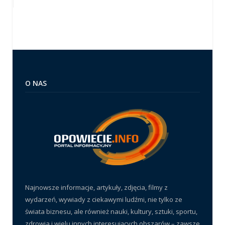
O NAS
Najnowsze informacje, artykuły, zdjęcia, filmy z
wydarzeń, wywiady z ciekawymi ludźmi, nie tylko ze
świata biznesu, ale również nauki, kultury, sztuki, sportu,
zdrowia i wielu innych interesujących obszarów – zawsze