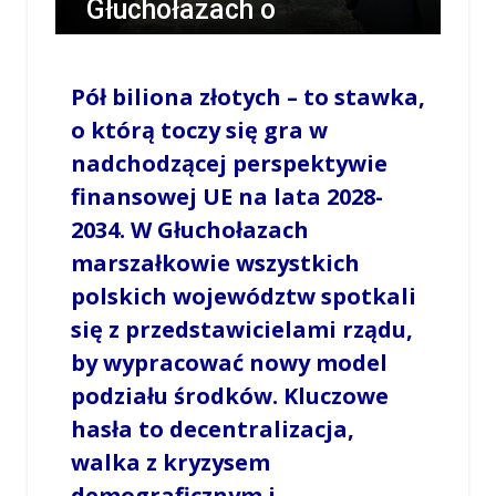
Głuchołazach o
przyszłości funduszy
unijnych
Pół biliona złotych – to stawka,
o którą toczy się gra w
/
LESZEK MYCZKA
/
26 MARCA 2026 / 21:18
nadchodzącej perspektywie
0 COMMENTS
finansowej UE na lata 2028-
2034. W Głuchołazach
marszałkowie wszystkich
polskich województw spotkali
się z przedstawicielami rządu,
by wypracować nowy model
podziału środków. Kluczowe
hasła to decentralizacja,
walka z kryzysem
demograficznym i