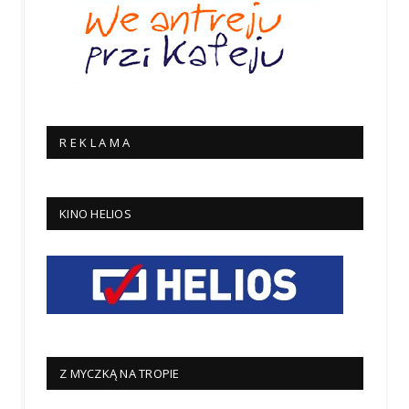
R E K L A M A
KINO HELIOS
Z MYCZKĄ NA TROPIE