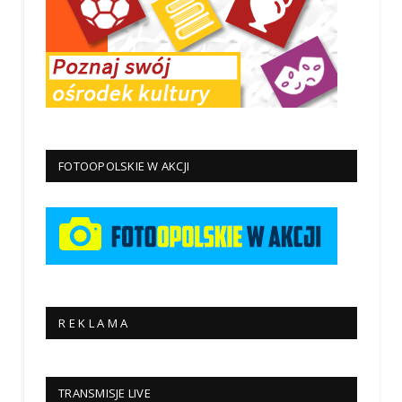
FOTOOPOLSKIE W AKCJI
R E K L A M A
TRANSMISJE LIVE