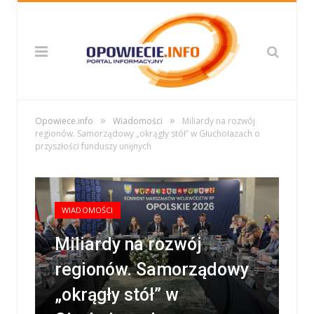
»
»
Opowiece.info
Wiadomości
Miliardy na rozwój
regionów. Samorządowy „okrągły stół” w Głuchołazach o
przyszłości funduszy unijnych
WIADOMOŚCI
Miliardy na rozwój
regionów. Samorządowy
„okrągły stół” w