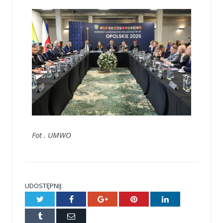
Fot . UMWO
UDOSTĘPNIJ:
Twitter
Facebook
Google+
Pinterest
LinkedIn
Tumblr
E-