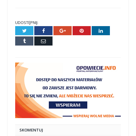
UDOSTĘPNIJ:
Twitter
Facebook
Google+
Pinterest
LinkedIn
Tumblr
E-
mail
SKOMENTUJ