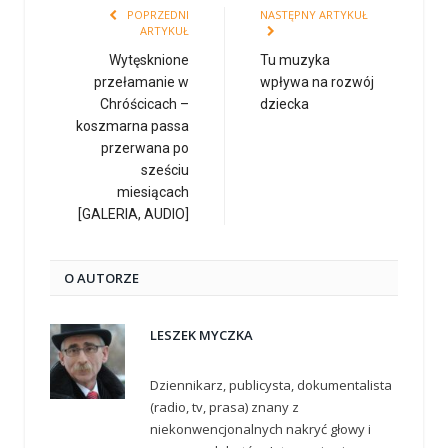
POPRZEDNI
NASTĘPNY ARTYKUŁ
ARTYKUŁ
Wytęsknione
Tu muzyka
przełamanie w
wpływa na rozwój
Chróścicach –
dziecka
koszmarna passa
przerwana po
sześciu
miesiącach
[GALERIA, AUDIO]
O AUTORZE
LESZEK MYCZKA
Dziennikarz, publicysta, dokumentalista
(radio, tv, prasa) znany z
niekonwencjonalnych nakryć głowy i