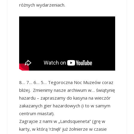
różnych wydarzeniach.
8… 7… 6… 5… Tegoroczna Noc Muzeów coraz
bliżej. Zmienimy nasze archiwum w… świątynię
hazardu – zapraszamy do kasyna na wieczór
zakazanych gier hazardowych (i to w samym
centrum miasta!).
Zagrajcie z nami w „Landsqueneta” (grę w
karty, w którą ‘rżnęli’ już żołnierze w czasie