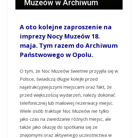
Muzeów w Archiwum
Państwowym w Opolu
A oto kolejne zaproszenie na
/
LESZEK MYCZKA
/
12 MAJA 2019 / 22:37
0
COMMENTS
imprezy Nocy Muzeów 18.
maja. Tym razem do Archiwum
Państwowego w Opolu.
O tym, że Noc Muzeów świetnie przyjęła się w
Polsce, świadczą długie kolejki przed
najatrakcyjniejszymi miejscami oraz fakt, że
przed większością wydarzeń, należy dokonać
telefonicznej lub mailowej rezerwacji miejsc.
Wiele osób traktuje Noc Muzeów nie tylko
jako czas na zwiedzanie różnych miejsc, ale
także jako okazję do spotkania się ze
znajomymi oraz aktywnego uczestnictwa w