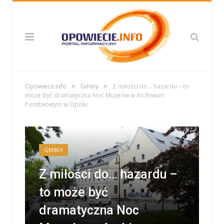
»
»
Opowiece.info
Gminy
Z miłości do… hazardu – to
może być dramatyczna Noc Muzeów w Archiwum
Państwowym w Opolu
GMINY
Z miłości do… hazardu –
to może być
dramatyczna Noc