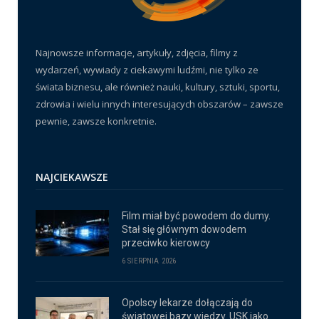
Najnowsze informacje, artykuły, zdjęcia, filmy z
wydarzeń, wywiady z ciekawymi ludźmi, nie tylko ze
świata biznesu, ale również nauki, kultury, sztuki, sportu,
zdrowia i wielu innych interesujących obszarów – zawsze
pewnie, zawsze konkretnie.
NAJCIEKAWSZE
Film miał być powodem do dumy.
Stał się głównym dowodem
przeciwko kierowcy
6 SIERPNIA 2026
Opolscy lekarze dołączają do
światowej bazy wiedzy. USK jako