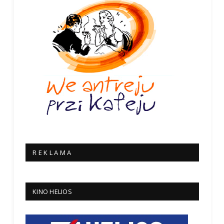
R E K L A M A
KINO HELIOS