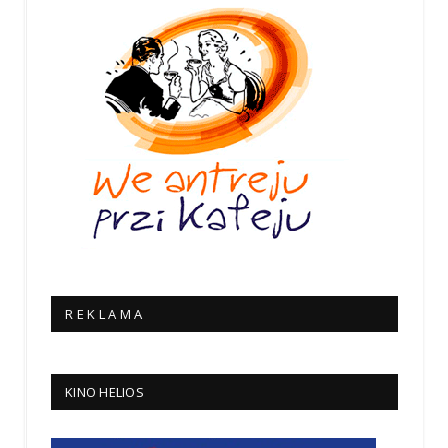
R E K L A M A
KINO HELIOS