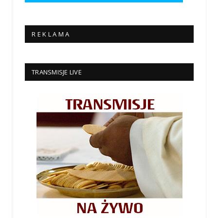
R E K L A M A
TRANSMISJE LIVE