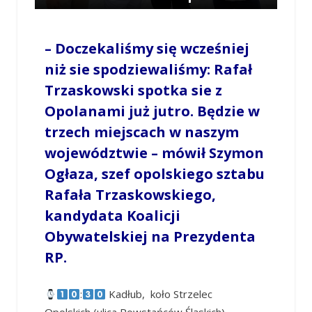
/
LESZEK MYCZKA
/
12 CZERWCA 2020 / 11:34
0 COMMENTS
– Doczekaliśmy się wcześniej
niż sie spodziewaliśmy: Rafał
Trzaskowski spotka sie z
Opolanami już jutro. Będzie w
trzech miejscach w naszym
województwie – mówił Szymon
Ogłaza, szef opolskiego sztabu
Rafała Trzaskowskiego,
kandydata Koalicji
Obywatelskiej na Prezydenta
RP.
:
Kadłub, koło Strzelec