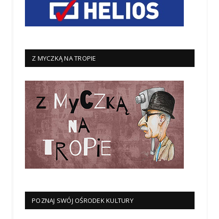
Z MYCZKĄ NA TROPIE
POZNAJ SWÓJ OŚRODEK KULTURY