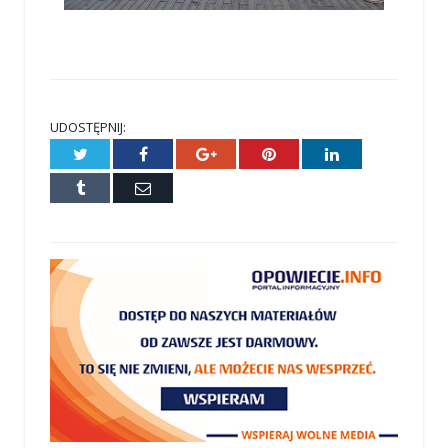
UDOSTĘPNIJ:
Twitter
Facebook
Google+
Pinterest
LinkedIn
Tumblr
E-
mail