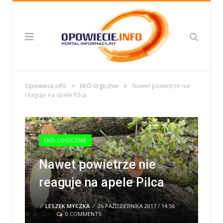
»
»
Opowiece.info
EKO-logicznie
Nawet powietrze nie
reaguje na apele Pilca
EKO-LOGICZNIE
Nawet powietrze nie
reaguje na apele Pilca
/
LESZEK MYCZKA
/
26 PAŹDZIERNIKA 2017 / 14:56
0 COMMENTS