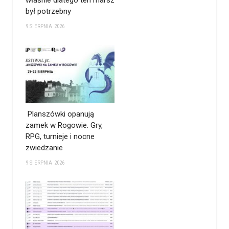
właśnie dlatego ten marsz
był potrzebny
9 SIERPNIA 2026
Planszówki opanują
zamek w Rogowie. Gry,
RPG, turnieje i nocne
zwiedzanie
9 SIERPNIA 2026