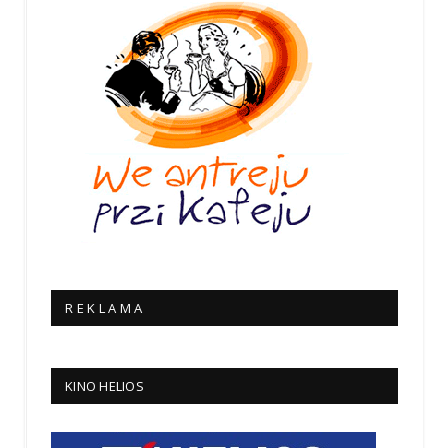
R E K L A M A
KINO HELIOS