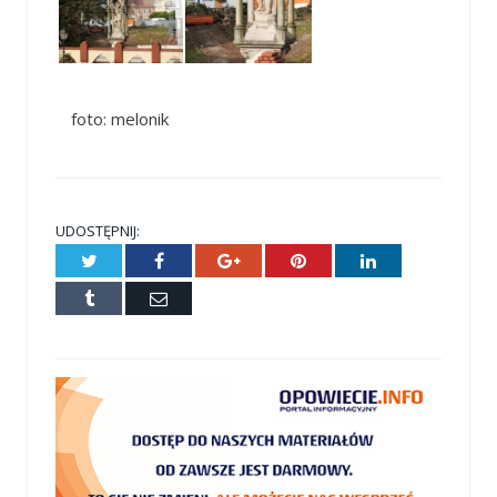
foto: melonik
UDOSTĘPNIJ:
Twitter
Facebook
Google+
Pinterest
LinkedIn
Tumblr
E-
mail