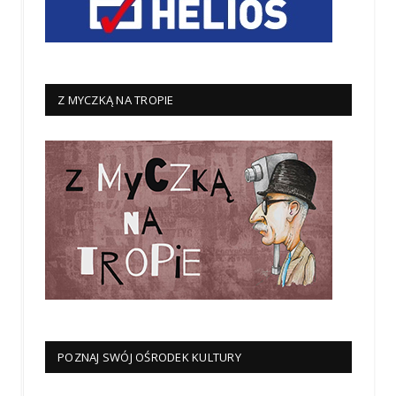
Z MYCZKĄ NA TROPIE
POZNAJ SWÓJ OŚRODEK KULTURY