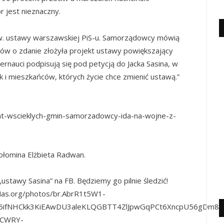
r jest nieznaczny.
w. ustawy warszawskiej PiS-u. Samorządowcy mówią
laków o zdanie złożyła projekt ustawy powiększający
ternauci podpisują się pod petycją do Jacka Sasina, w
k i mieszkańców, których życie chce zmienić ustawą.”
unt-wscieklych-gmin-samorzadowcy-ida-na-wojne-z-
ołomina Elżbieta Radwan.
stawy Sasina” na FB. Będziemy go pilnie śledzić!
as.org/photos/br.AbrR1t5W1-
W6ifNHCkk3KiEAwDU3aleKLQGBTT4ZlJpwGqPCt6XncpU56gDm8
kCWRY-