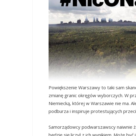
Powiększenie Warszawy to taki sam skand
zmianę granic okręgów wyborczych. W prz
Niemiecką, której w Warszawie nie ma. Al
podburza i inspiruje protestujących przec
Samorządowcy podwarszawscy naiwnie żądaj
będzie się liczył z ich wynikiem. Może być