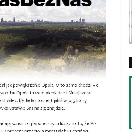
al jak powiększenie Opola. O to samo chodzi – o
ypadku Opola także o pieniądze i Mniejszość
e chwileczkę, lada moment jakiś wróg, który
iwko ustawie Sasina się znajdzie.
ą konsultacji społecznych licząc na to, że PiS
 i 90 procent przeciw a marszałek Kuchciński