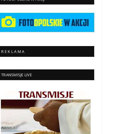
R E K L A M A
TRANSMISJE LIVE