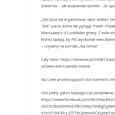
stwierdzi – jak wojewoda opolski – że opó
„Zaczyna się organizować opór wobec tz
"NIE" partii, która nie pytając Polek i Po
Warszawę o 32 pobliskie gminy. Z kolei in
której żądają, by PiS wysłuchał mieszkane
– czytamy na portalu „Na temat”.
Cały tekst: https://natemat.pl/200815,b
ustawa-warszawska-sasina
Na czele protestujących stoi burmistrz W
Oto pełny adres fanpage’u przeciwników „u
https://www.facebook.com/NicONasBezN
c6IC0CBujX0mX6ESf8CXd9yc5nnkgDgA
sYvIzY1hE4P4-J75T6Cp9ewWCKjxewPz