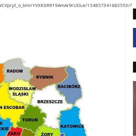
CVpryt_o_kHrrYVXK0R919AmAr9rUDLe/154857341683553/?