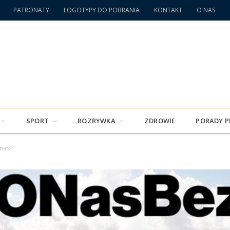
PATRONATY
LOGOTYPY DO POBRANIA
KONTAKT
O NAS
SPORT
ROZRYWKA
ZDROWIE
PORADY 
 nas?