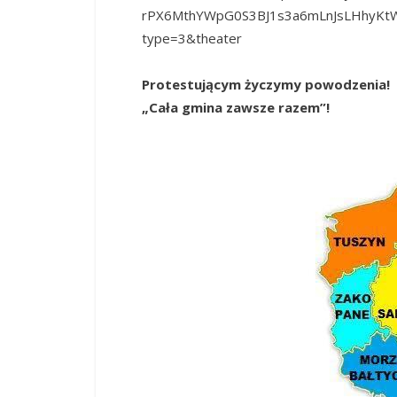
rPX6MthYWpG0S3BJ1s3a6mLnJsLHhyKtW
type=3&theater
Protestującym życzymy powodzenia!
„Cała gmina zawsze razem”!