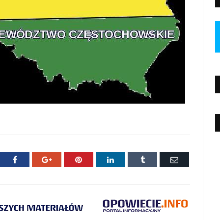
ter
Facebook
Google+
Pinterest
LinkedIn
Tumblr
E-
mail