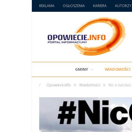
REKLAMA
OGŁOSZENIA
KARIERA
AUTORZY
GMINY
WIADOMOŚCI
»
»
/
Opowiece.info
Wiadomości
Nic o nas bez