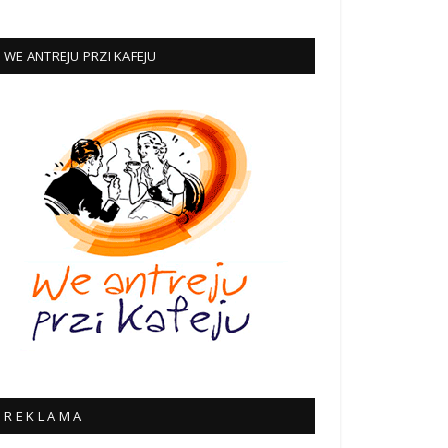
WE ANTREJU PRZI KAFEJU
v_VeMQiqwc5fLXmn1TN-
R E K L A M A