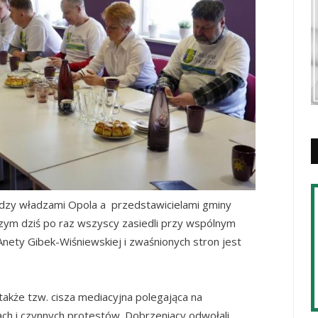
ędzy władzami Opola a przedstawicielami gminy
zym dziś po raz wszyscy zasiedli przy wspólnym
nety Gibek-Wiśniewskiej i zwaśnionych stron jest
akże tzw. cisza mediacyjna polegająca na
h i czynnych protestów. Dobrzeniacy odwołali