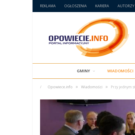
REKLAMA
OGŁOSZENIA
KARIERA
AUTORZY
GMINY
WIADOMOŚCI
»
»
/
Opowiece.info
Wiadomości
Przy jednym s