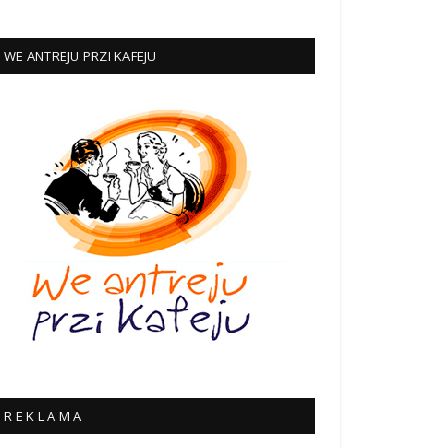
WE ANTREJU PRZI KAFEJU
R E K L A M A