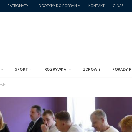
PATRONATY
LOGOTYPY DO POBRANIA
KONTAKT
O NAS
SPORT
ROZRYWKA
ZDROWIE
PORADY 
tole