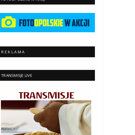
R E K L A M A
TRANSMISJE LIVE