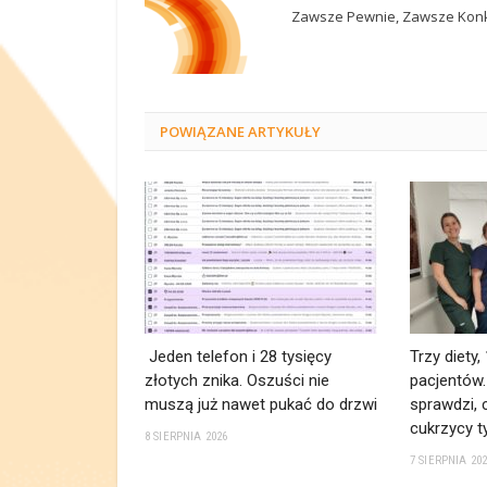
Zawsze Pewnie, Zawsze Konk
POWIĄZANE
ARTYKUŁY
Jeden telefon i 28 tysięcy
Trzy diety,
złotych znika. Oszuści nie
pacjentów
muszą już nawet pukać do drzwi
sprawdzi, c
cukrzycy t
8 SIERPNIA 2026
7 SIERPNIA 20