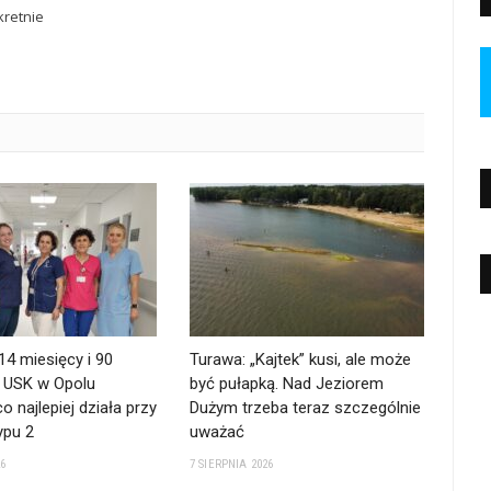
retnie
 14 miesięcy i 90
Turawa: „Kajtek” kusi, ale może
. USK w Opolu
być pułapką. Nad Jeziorem
o najlepiej działa przy
Dużym trzeba teraz szczególnie
ypu 2
uważać
26
7 SIERPNIA 2026