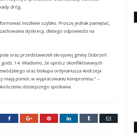
kady dróg.
ormować możliwie szybko. Proszę jednak pamiętać,
 zachowania dyskrecji, dlatego odpowiedzi na
.
ola oraz przedstawicieli okrojonej gminy Dobrzeń
a godz. 14. Wiadomo, że oprócz skonfliktowanych
ojewódzkiego oraz biskupa ordynariusza Andrzeja
tórzy mają pomóc w wypracowaniu kompromisu." –
ończeniu dzisiejszego spotkania.
ter
Facebook
Google+
Pinterest
LinkedIn
Tumblr
E-
mail