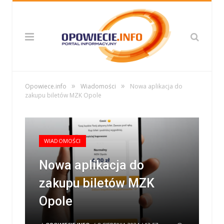
»
»
Opowiece.info
Wiadomości
Nowa aplikacja do
zakupu biletów MZK Opole
WIADOMOŚCI
Nowa aplikacja do
zakupu biletów MZK
Opole