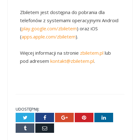
Zbiletem jest dostępna do pobrania dla
telefonów z systemami operacyjnymi Android
(
play.google.com/zbiletem
) oraz iOS
(
apps.apple.com/zbiletem
).
Więcej informacji na stronie
zbiletem.pl
lub
pod adresem
kontakt@zbiletem.pl
.
UDOSTĘPNIJ:
Twitter
Facebook
Google+
Pinterest
LinkedIn
Tumblr
E-
mail