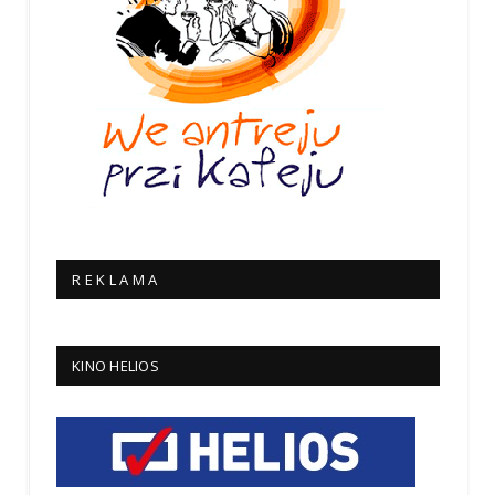
R E K L A M A
KINO HELIOS