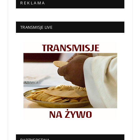
R E K L A M A
TRANSMISJE LIVE