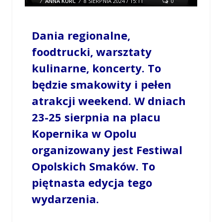
/
ANNA KURC
/
8 SIERPNIA 2024 / 15:11
0
COMMENTS
Dania regionalne,
foodtrucki, warsztaty
kulinarne, koncerty. To
będzie smakowity i pełen
atrakcji weekend. W dniach
23-25 sierpnia na placu
Kopernika w Opolu
organizowany jest Festiwal
Opolskich Smaków. To
piętnasta edycja tego
wydarzenia.