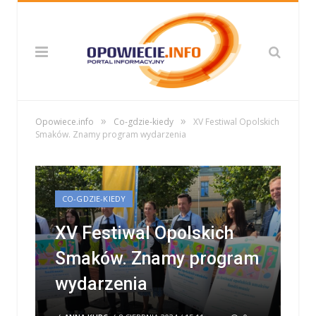
»
»
Opowiece.info
Co-gdzie-kiedy
XV Festiwal Opolskich
Smaków. Znamy program wydarzenia
CO-GDZIE-KIEDY
XV Festiwal Opolskich
Smaków. Znamy program
wydarzenia