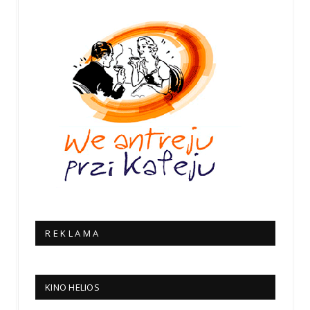
R E K L A M A
KINO HELIOS