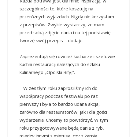
Każda potrawa jest dla mnie inspiracją, w
szczególności te, które kosztuję na
przeróżnych wyjazdach. Nigdy nie korzystam
z przepisów. Zwykle wystarczy, że mam
przed sobą zdjęcie dania i na tej podstawię
tworzę swój przepis – dodaje.
Zaprezentują się również kucharze i szefowie
kuchni restauracji należących do szlaku
kulinarnego „Opolski Bifyj”.
– W zeszłym roku zaprosiliśmy ich do
współpracy podczas festiwalu po raz
pierwszy i była to bardzo udana akcja,
zarówno dla restauratorów, jak i dla gości
wydarzenia. Chcemy to powtórzyć. W tym
roku przygotowywane będą dania z ryb,
między innymi z miętusa, czy z karpia