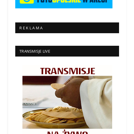
R E K L A M A
TRANSMISJE LIVE