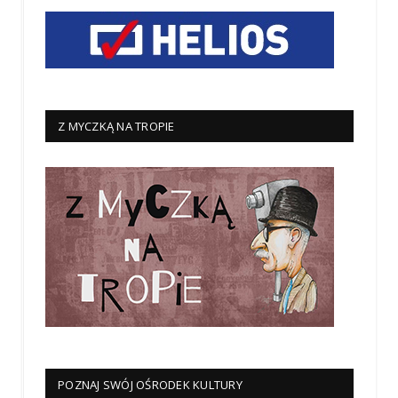
Z MYCZKĄ NA TROPIE
POZNAJ SWÓJ OŚRODEK KULTURY