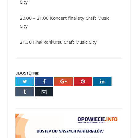
City
20.00 – 21.00 Koncert finalisty Craft Music
City
21.30 Finał konkursu Craft Music City
UDOSTĘPNIJ:
Twitter
Facebook
Google+
Pinterest
LinkedIn
Tumblr
E-
mail