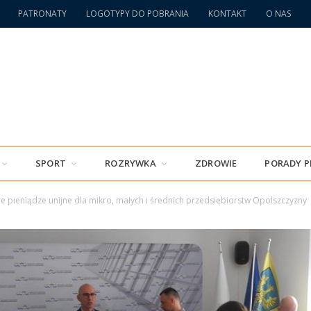
PATRONATY
LOGOTYPY DO POBRANIA
KONTAKT
O NAS
SPORT
ROZRYWKA
ZDROWIE
PORADY 
e pieniądze unijne dla mikro, małych i średnich przedsiębiorstw Opolszczyzny