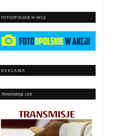
FOTOOPOLSKIE W AKCJI
R E K L A M A
TRANSMISJE LIVE