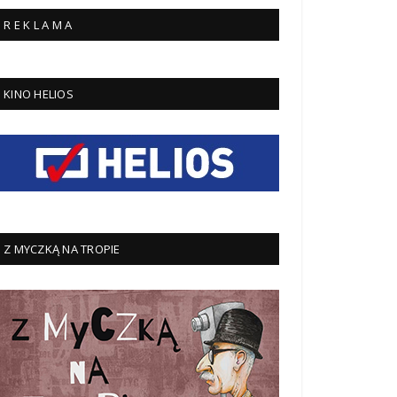
R E K L A M A
KINO HELIOS
Z MYCZKĄ NA TROPIE