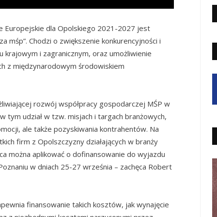
 Europejskie dla Opolskiego 2021-2027 jest
za mśp”. Chodzi o zwiększenie konkurencyjności i
ku krajowym i zagranicznym, oraz umożliwienie
ych z międzynarodowym środowiskiem
ożliwiającej rozwój współpracy gospodarczej MŚP w
tym udział w tzw. misjach i targach branżowych,
mocji, ale także pozyskiwania kontrahentów. Na
kich firm z Opolszczyzny działających w branży
pca można aplikować o dofinansowanie do wyjazdu
Poznaniu w dniach 25-27 września – zachęca Robert
ewnia finansowanie takich kosztów, jak wynajęcie
az z niezbędnymi kosztami narzuconymi przez