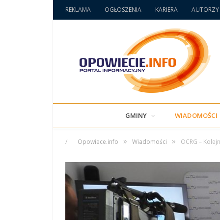
REKLAMA
OGŁOSZENIA
KARIERA
AUTORZY
GMINY
WIADOMOŚCI
»
»
/
Opowiece.info
Wiadomości
OCRG – Kolejn