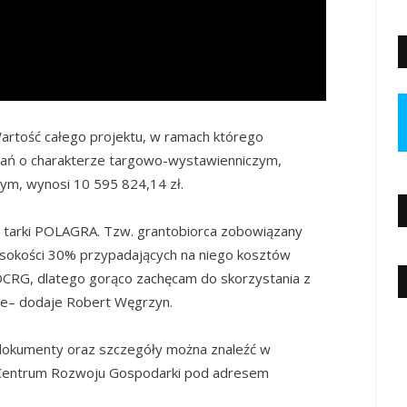
Wartość całego projektu, w ramach którego
ałań o charakterze targowo-wystawienniczym,
nym, wynosi 10 595 824,14 zł.
e tarki POLAGRA. Tzw. grantobiorca zobowiązany
ysokości 30% przypadających na niego kosztów
 OCRG, dlatego gorąco zachęcam do skorzystania z
kie– dodaje Robert Węgrzyn.
e dokumenty oraz szczegóły można znaleźć w
o Centrum Rozwoju Gospodarki pod adresem