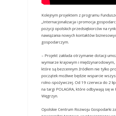
Kolejnym projektem z programu Fundusze
„Internacjonalizacja i promocja gospodarc
pozycji opolskich przedsiębiorców na ryn
nawiązania nowych kontaktów biznesow
gospodarczym.
– Projekt zakłada otrzymanie dotacji um
wymiarze krajowym i międzynarodowym, w 
które są bezcennym źródłem nie tylko pro
początek możliwe będzie wsparcie wszyst
rolno-spożywczej. Od 19 czerwca do 2 li
na targi POLAGRA, które odbywają się w 
Węgrzyn.
Opolskie Centrum Rozwoju Gospodarki zap
powierzchni targowo-wystawienniczej wr