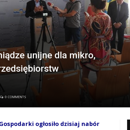
iądze unijne dla mikro,
rzedsiębiorstw
0 COMMENTS
ospodarki ogłosiło dzisiaj nabór