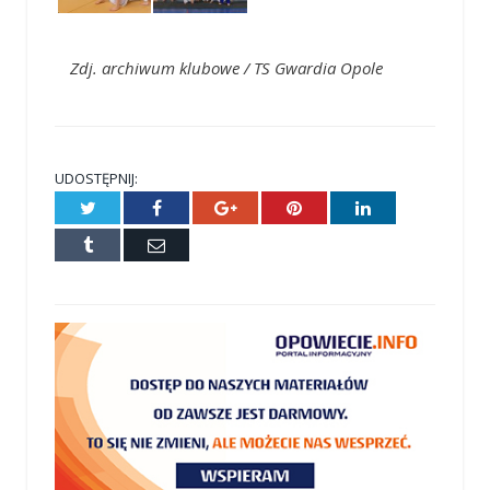
Zdj. archiwum klubowe / TS Gwardia Opole
UDOSTĘPNIJ:
Twitter
Facebook
Google+
Pinterest
LinkedIn
Tumblr
E-
mail