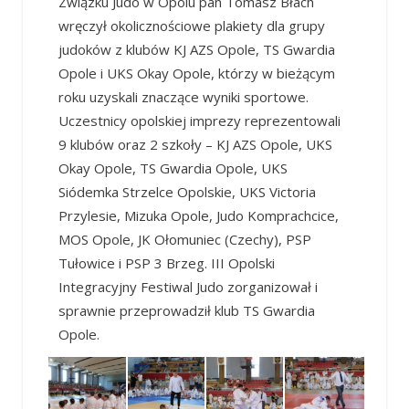
Związku Judo w Opolu pan Tomasz Błach
wręczył okolicznościowe plakiety dla grupy
judoków z klubów KJ AZS Opole, TS Gwardia
Opole i UKS Okay Opole, którzy w bieżącym
roku uzyskali znaczące wyniki sportowe.
Uczestnicy opolskiej imprezy reprezentowali
9 klubów oraz 2 szkoły – KJ AZS Opole, UKS
Okay Opole, TS Gwardia Opole, UKS
Siódemka Strzelce Opolskie, UKS Victoria
Przylesie, Mizuka Opole, Judo Komprachcice,
MOS Opole, JK Ołomuniec (Czechy), PSP
Tułowice i PSP 3 Brzeg. III Opolski
Integracyjny Festiwal Judo zorganizował i
sprawnie przeprowadził klub TS Gwardia
Opole.