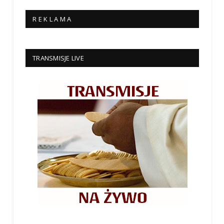
R E K L A M A
TRANSMISJE LIVE