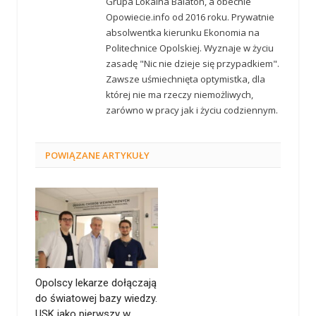
Grupa Lokalna Balaton, a obecnie
Opowiecie.info od 2016 roku. Prywatnie
absolwentka kierunku Ekonomia na
Politechnice Opolskiej. Wyznaje w życiu
zasadę "Nic nie dzieje się przypadkiem".
Zawsze uśmiechnięta optymistka, dla
której nie ma rzeczy niemożliwych,
zarówno w pracy jak i życiu codziennym.
POWIĄZANE
ARTYKUŁY
Opolscy lekarze dołączają
do światowej bazy wiedzy.
USK jako pierwszy w