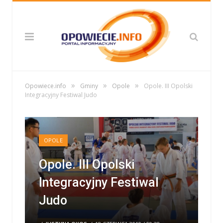
»
»
»
Opowiece.info
Gminy
Opole
Opole. III Opolski
Integracyjny Festiwal Judo
OPOLE
Opole. III Opolski
Integracyjny Festiwal
Judo