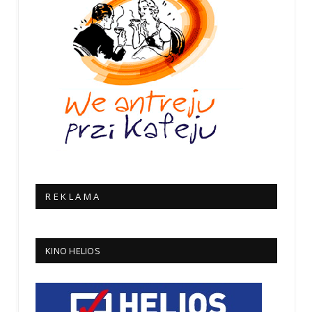
R E K L A M A
KINO HELIOS