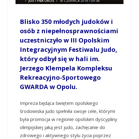
/
JUSTYNA OKOS
/
18 CZERWCA 2019 / 09:38
0 COMMENTS
Blisko 350 młodych judoków i
osób z niepełnosprawnościami
uczestniczyło w III Opolskim
Integracyjnym Festiwalu Judo,
który odbył się w hali im.
Jerzego Klempela Kompleksu
Rekreacyjno-Sportowego
GWARDA w Opolu.
Impreza będąca świętem opolskiego
środowiska judo spełniła swoje cele, którymi
była promocja w regionie opolskim dyscypliny
olimpijskiej jaką jest judo, zachęcanie do
zdrowego i aktywnego stylu życia poprzez