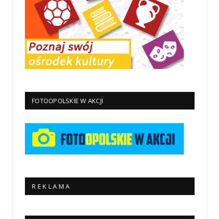
FOTOOPOLSKIE W AKCJI
R E K L A M A