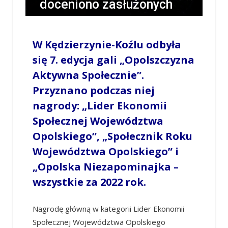
doceniono zasłużonych
działaczy [GALERIA]
W Kędzierzynie-Koźlu odbyła
/
TOMASZ CHABIOR
/
26 WRZEŚNIA 2023 / 21:00
0 COMMENTS
się 7. edycja gali „Opolszczyzna
Aktywna Społecznie”.
Przyznano podczas niej
nagrody: „Lider Ekonomii
Społecznej Województwa
Opolskiego”, „Społecznik Roku
Województwa Opolskiego” i
„Opolska Niezapominajka –
wszystkie za 2022 rok.
Nagrodę główną w kategorii Lider Ekonomii
Społecznej Województwa Opolskiego