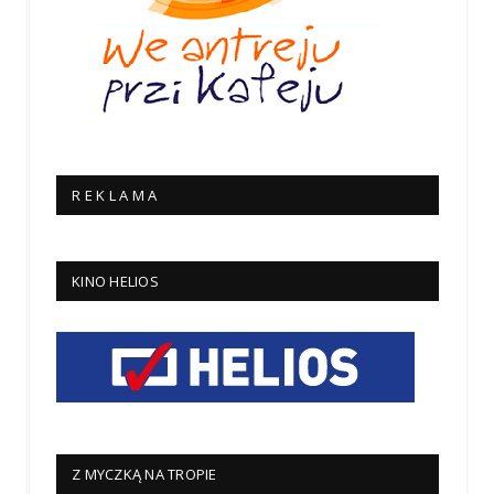
R E K L A M A
KINO HELIOS
Z MYCZKĄ NA TROPIE