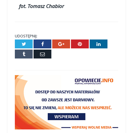
fot. Tomasz Chabior
UDOSTĘPNIJ:
Twitter
Facebook
Google+
Pinterest
LinkedIn
Tumblr
E-
mail