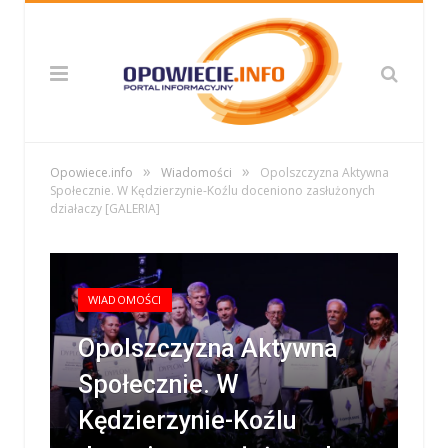
»
»
Opowiece.info
Wiadomości
Opolszczyzna Aktywna
Społecznie. W Kędzierzynie-Koźlu doceniono zasłużonych
działaczy [GALERIA]
WIADOMOŚCI
Opolszczyzna Aktywna
Społecznie. W
Kędzierzynie-Koźlu