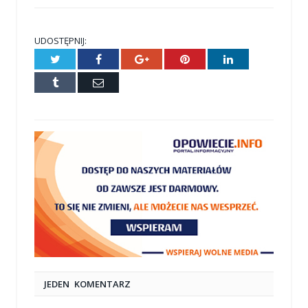
UDOSTĘPNIJ:
Twitter
Facebook
Google+
Pinterest
LinkedIn
Tumblr
E-
mail
JEDEN KOMENTARZ