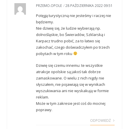
PRZEMO.OPOLE
/
28 PAŹDZIERNIKA 2022 09:51
Potęgą turystyczną nie jesteśmy i raczej nie
będziemy.
Nie dziwię się, że ludzie wybierają np.
dolnośląskie, bo Świeradów, Szklarską i
Karpacz trudno pobić, za to łatwo się
zakochać, czego doświadczyłem po trzech
pobytach w tym roku
Dziwię się czemu innemu: te wszystkie
atrakcje opolskie są jakoś tak dobrze
zamaskowane. O wielu z nich nigdy nie
słyszałem, nie pojawiają się w wynikach
wyszukiwania ani nie wyskakują w formie
reklam.
Może w tym zakresie jest coś do mocnej
poprawy.
ODPOWIEDŹ