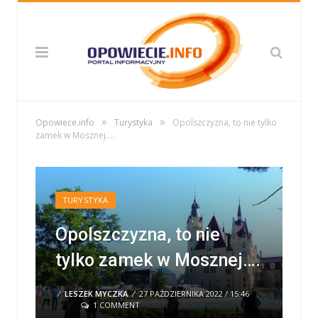
»
»
Opowiece.info
Turystyka
Opolszczyzna, to nie tylko
zamek w Mosznej….
TURYSTYKA
Opolszczyzna, to nie
tylko zamek w Mosznej….
/
LESZEK MYCZKA
/
27 PAŹDZIERNIKA 2022 / 15:46
1 COMMENT