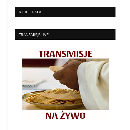
R E K L A M A
TRANSMISJE LIVE