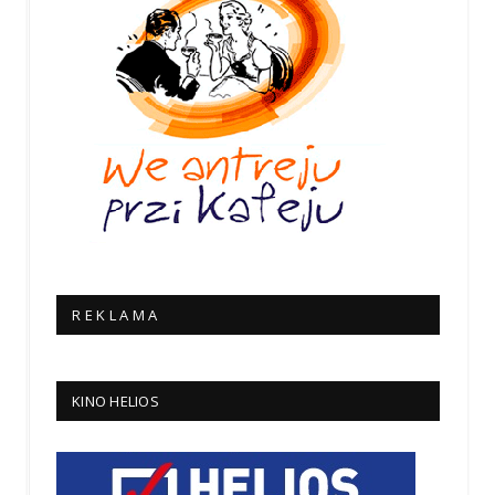
R E K L A M A
KINO HELIOS