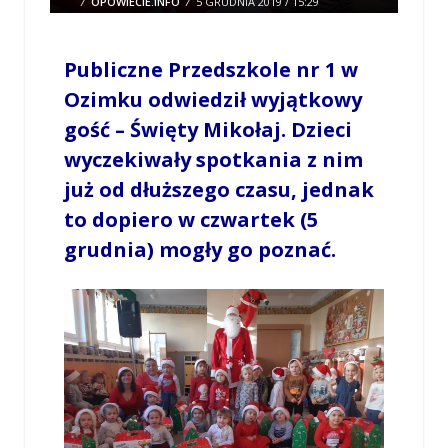
/
OPOWIECIE.INFO
/
5 GRUDNIA 2019 / 15:29
0 COMMENTS
Publiczne Przedszkole nr 1 w
Ozimku odwiedził wyjątkowy
gość – Święty Mikołaj. Dzieci
wyczekiwały spotkania z nim
już od dłuższego czasu, jednak
to dopiero w czwartek (5
grudnia) mogły go poznać.