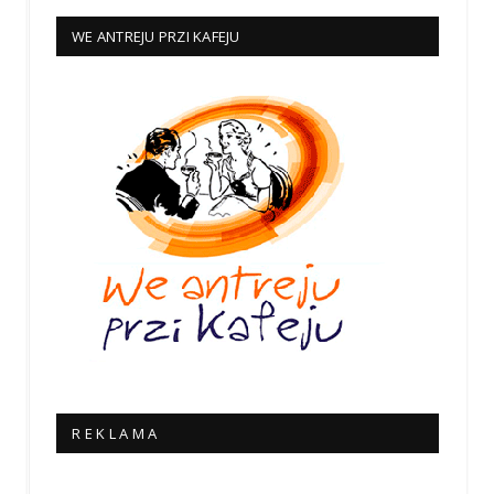
WE ANTREJU PRZI KAFEJU
R E K L A M A