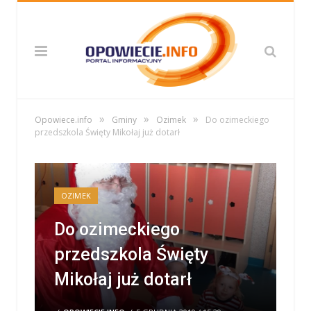
»
»
»
Opowiece.info
Gminy
Ozimek
Do ozimeckiego
przedszkola Święty Mikołaj już dotarł
OZIMEK
Do ozimeckiego
przedszkola Święty
Mikołaj już dotarł