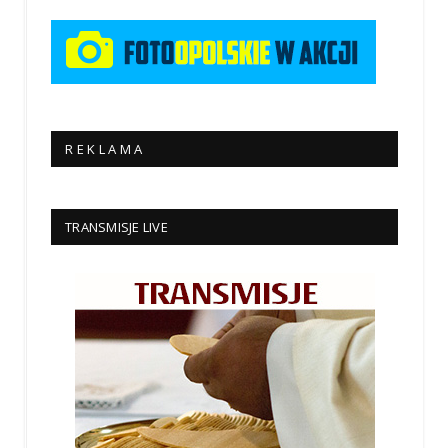
R E K L A M A
TRANSMISJE LIVE