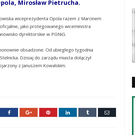
Opola, Mirosław Pietrucha.
nowiska wiceprezydenta Opola razem z Marcinem
eoficjalnie, jako protegowanego wiceministra
tanowisko dyrektorskie w PGNiG.
 ponownie obsadzone. Od ubiegłego tygodnia
elnicka. Dzisiaj do zarządu miasta dołączył
ojarzony z Januszem Kowalskim.
ter
Facebook
Google+
Pinterest
LinkedIn
Tumblr
E-
mail