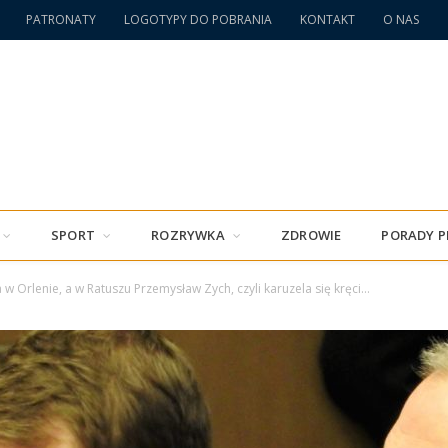
PATRONATY
LOGOTYPY DO POBRANIA
KONTAKT
O NAS
SPORT
ROZRYWKA
ZDROWIE
PORADY 
 w Orlenie, a w Ratuszu Przemysław Zych, czyli karuzela się kręci…