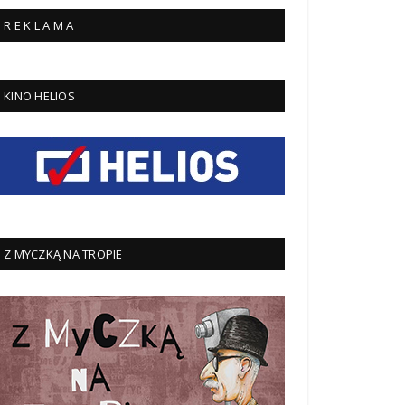
R E K L A M A
KINO HELIOS
Z MYCZKĄ NA TROPIE