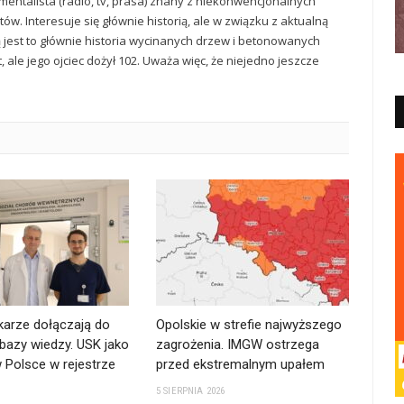
mentalista (radio, tv, prasa) znany z niekonwencjonalnych
ów. Interesuje się głównie historią, ale w związku z aktualną
ą jest to głównie historia wycinanych drzew i betonowanych
t, ale jego ojciec dożył 102. Uważa więc, że niejedno jeszcze
karze dołączają do
Opolskie w strefie najwyższego
bazy wiedzy. USK jako
zagrożenia. IMGW ostrzega
 Polsce w rejestrze
przed ekstremalnym upałem
5 SIERPNIA 2026