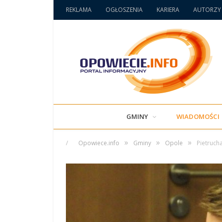
REKLAMA
OGŁOSZENIA
KARIERA
AUTORZY
GMINY
WIADOMOŚCI
»
»
»
/
Opowiece.info
Gminy
Opole
Pietrucha