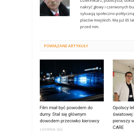
Dziennikarz, publicysta, doku
nakryć głowy i czerwonych but
sytuacją społeczno-polityczn
placów miejskich. Ma już 65 la
przed nim.
POWIĄZANE
ARTYKUŁY
Film miał być powodem do
Opolscy le
dumy. Stał się głównym
światowej 
dowodem przeciwko kierowcy
pierwszy w
CARE
6 SIERPNIA 2026