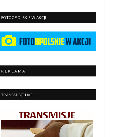
FOTOOPOLSKIE W AKCJI
R E K L A M A
TRANSMISJE LIVE