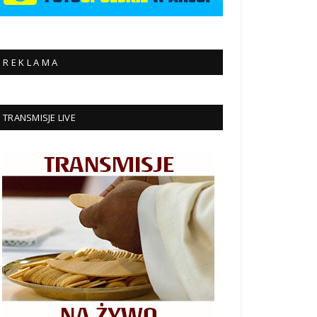
R E K L A M A
TRANSMISJE LIVE