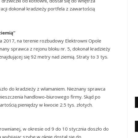
drzwiczki od kotłowni, dostał się do wnętrza
cji dokonał kradzieży portfela z zawartością
ziemią”
ia 2017, na terenie rozbudowy Elektrowni Opole
nany sprawca z rejonu bloku nr. 5, dokonał kradzieży
najdującej się 92 metry nad ziemią. Straty to 3 tys.
oszło do kradzieży z włamaniem. Nieznany sprawca
omieszczenia handlowo-biurowego firmy. Skąd po
rtością pieniędzy w kwocie 2.5 tys. złotych.
trownianej, w okresie od 9 do 10 stycznia doszło do
wybijając szybę w oknie dostał się do