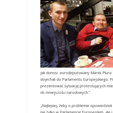
Jak donosi eurodeputowany Marek Plura: 
dojechali do Parlamentu Europejskiego. 
prezentować sytuację protestujących mi
ds mniejszości narodowych."
„Najlepiej, żeby o problemie opowiedziel
nie tylko w Parlamencie Europejskim, ale 