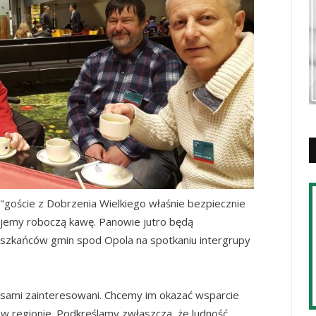
"goście z Dobrzenia Wielkiego właśnie bezpiecznie
Pijemy roboczą kawę. Panowie jutro będą
eszkańców gmin spod Opola na spotkaniu intergrupy
i sami zainteresowani. Chcemy im okazać wsparcie
i w regionie. Podkreślamy zwłaszcza, że ludność