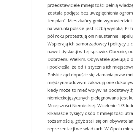
przedstawiciele mniejszości pełnią władz
została podjęta bez uwzględnienia ogrom
ten plan". Mieszkańcy gmin wypowiedzieli 
na warunki polskie jest liczbą wysoką. P
pół roku protestują oni nieustannie i apel
Wspierają ich samorządowcy i politycy z 
nawet dyskusji w tej sprawie. Obecnie, o
Dobrzeniu Wielkim. Obywatele apelują o d
i podkreśla, że od 1 stycznia ich miejscowo
Polski rząd dopuścił się złamania praw mn
międzynarodowym zakazują one dokonywani
kiedy może to mieć wpływ na podstawy ży
niemieckojęzycznych pielęgnowana jest kul
Mniejszości Niemieckiej. Wcielenie 1/3 l
kilkanaście tysięcy osób z mniejszości ut
tożsamością, gdyż stali się oni obywatel
reprezentacji we władzach. W Opolu mieszk