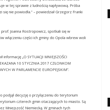
je w tej sprawie z ludnością napływową. Próba
zi się nie powiodła." – powiedział Grzegorz Franki
 prof. Joanna Rostropowicz, spotkali się w
iw włączeniu części ich gminy do Opola wbrew woli
wił informację „O SYTUACJI MNIEJSZOŚCI
ZEKAZANA 10 STYCZNIA 2017 CZŁONKOM
OWYCH W PARLAMENCIE EUROPEJSKIM”.
ło podjął decyzję o przyłączeniu do terytorium
terytorium czterech gmin otaczających to miasto. Są
ez Mniejszość Niemiecką. W gminach tych