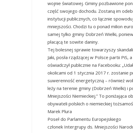
wojnie światowej. Gminy pozbawione pona
część swojego dochodu. Zostaną im ode
instytucji publicznych, co łącznie spowodu
mniejszości. Chodzi tu o ponad milion eur
samej tylko gminy Dobrzeń Wielki, poniew
płacącą te sowite daniny.
Tej bolesnej sprawie towarzyszy skanda
Jaki, posła rządzącej w Polsce partii PiS,
oświadczył publicznie na Facebooku: „Uda
okolicami od 1 stycznia 2017 r. zostanie
suwerenność energetyczną – również wob
leży na terenie gminy (Dobrzeń Wielki) i
Mniejszości Niemieckiej.” To poniżająca ob
obywateli polskich o niemieckiej tożsamośc
Marek Plura
Poseł do Parlamentu Europejskiego
członek Intergrupy ds. Mniejszości Naro