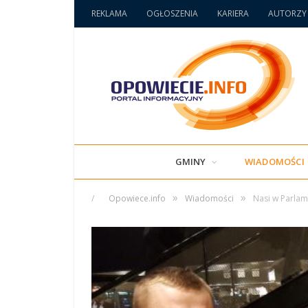
REKLAMA
OGŁOSZENIA
KARIERA
AUTORZY
GMINY
WIADOMOŚCI
»
»
/
Opowiece.info
Wiadomości
Nasi w Parlam