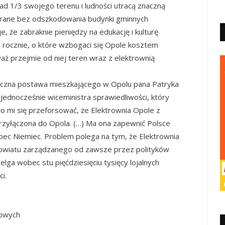
d 1/3 swojego terenu i ludności utracą znaczną
brane bez odszkodowania budynki gminnych
je, że zabraknie pieniędzy na edukację i kulturę
o rocznie, o które wzbogaci się Opole kosztem
aż przejmie od niej teren wraz z elektrownią
liczna postawa mieszkającego w Opolu pana Patryka
 a jednocześnie wiceministra sprawiedliwości, który
ło mi się przeforsować, że Elektrownia Opole z
 przyłączona do Opola. (…) Ma ona zapewnić Polsce
ec Niemiec. Problem polega na tym, że Elektrownia
 powiatu zarządzanego od zawsze przez polityków
elga wobec stu pięćdziesięciu tysięcy lojalnych
i.
dowych