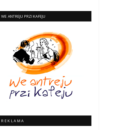
WE ANTREJU PRZI KAFEJU
R E K L A M A