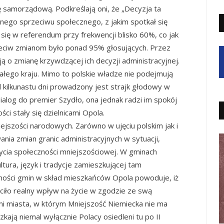
ę samorządową. Podkreślają oni, że „Decyzja ta
nego sprzeciwu społecznego, z jakim spotkał się
się w referendum przy frekwencji blisko 60%, co jak
rzeciw zmianom było ponad 95% głosujących. Przez
ują o zmianę krzywdzącej ich decyzji administracyjnej.
całego kraju. Mimo to polskie władze nie podejmują
d kilkunastu dni prowadzony jest strajk głodowy w
ialog do premier Szydło, ona jednak radzi im spokój
ści stały się dzielnicami Opola.
iejszości narodowych. Zarówno w ujęciu polskim jak i
a zmian granic administracyjnych w sytuacji,
cia społeczności mniejszościowej. W gminach
tura, język i tradycje zamieszkującej tam
udności gmin w skład mieszkańców Opola powoduje, iż
raciło realny wpływ na życie w zgodzie ze swą
ami miasta, w którym Mniejszość Niemiecka nie ma
ają niemal wyłącznie Polacy osiedleni tu po II