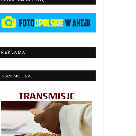
R E K L A M A
TRANSMISJE LIVE