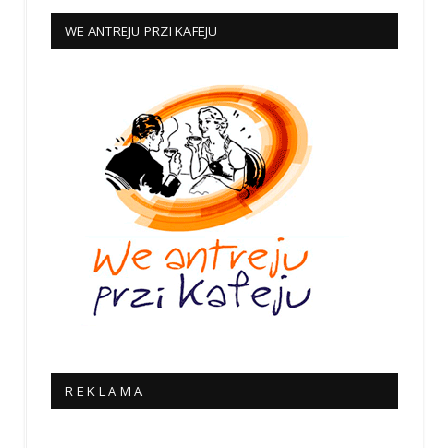
WE ANTREJU PRZI KAFEJU
R E K L A M A