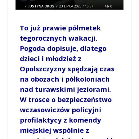
/
JUSTYNA OKOS
/
23 LIPCA 2020 / 15:57
0
COMMENTS
To już prawie półmetek
tegorocznych wakacji.
Pogoda dopisuje, dlatego
dzieci i młodzież z
Opolszczyzny spędzają czas
na obozach i półkoloniach
nad turawskimi jeziorami.
W trosce o bezpieczeństwo
wczasowiczów policyjni
profilaktycy z komendy
miejskiej wspólnie z