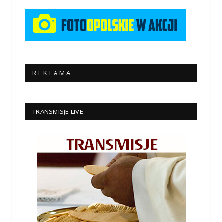
R E K L A M A
TRANSMISJE LIVE