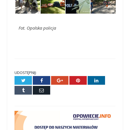
Fot. Opolska policja
UDOSTĘPNIJ:
Twitter
Facebook
Google+
Pinterest
LinkedIn
Tumblr
E-
mail