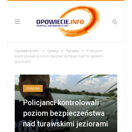
»
»
»
Opowiece.info
Gminy
Turawa
Policjanci
kontrolowali poziom bezpieczeństwa nad turawskimi
jeziorami
TURAWA
Policjanci kontrolowali
poziom bezpieczeństwa
nad turawskimi jeziorami