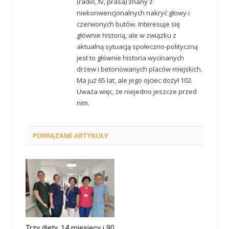
(radio, tv, prasa) znany z
niekonwencjonalnych nakryć głowy i
czerwonych butów. Interesuje się
głównie historią, ale w związku z
aktualną sytuacją społeczno-polityczną
jest to głównie historia wycinanych
drzew i betonowanych placów miejskich.
Ma już 65 lat, ale jego ojciec dożył 102.
Uważa więc, że niejedno jeszcze przed
nim.
POWIĄZANE
ARTYKUŁY
Trzy diety, 14 miesięcy i 90