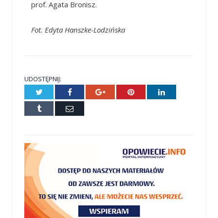
prof. Agata Bronisz.
Fot. Edyta Hanszke-Lodzińska
UDOSTĘPNIJ:
Twitter
Facebook
Google+
Pinterest
LinkedIn
Tumblr
E-
mail