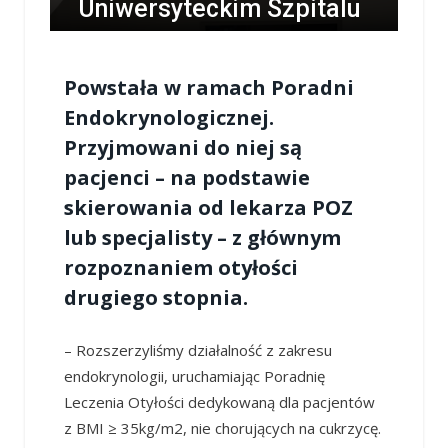
Uniwersyteckim Szpitalu
Klinicznym w Opolu
Powstała
w ramach Poradni
/
LESZEK MYCZKA
/
17 PAŹDZIERNIKA 2023 / 11:33
0 COMMENTS
Endokrynologicznej.
Przyjmowani do niej są
pacjenci – na podstawie
skierowania od lekarza POZ
lub specjalisty – z głównym
rozpoznaniem otyłości
drugiego stopnia.
– Rozszerzyliśmy działalność z zakresu
endokrynologii, uruchamiając Poradnię
Leczenia Otyłości dedykowaną dla pacjentów
z BMI ≥ 35kg/m
2,
nie chorujących na cukrzycę.