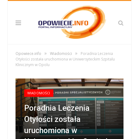
»
»
Opowiece.info
Wiadomości
Poradnia Leczenia
Otyłości została uruchomiona w Uniwersyteckim Szpitalu
Klinicznym w Opolu
WIADOMOŚCI
Poradnia Leczenia
Otyłości została
uruchomiona w