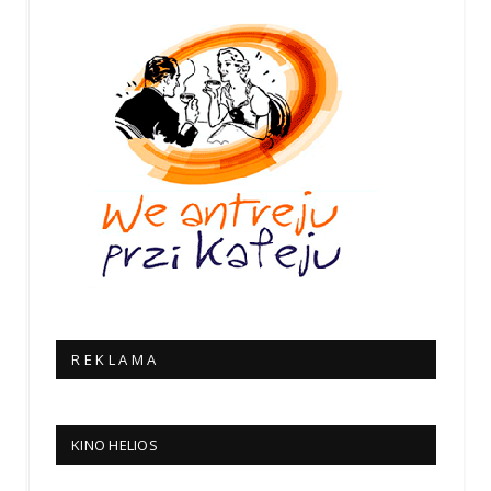
R E K L A M A
KINO HELIOS