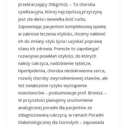
przekraczający 30kg/m
2
). – To choroba
cywilizacyjna, której najczęstszą przyczyną
jest zła dieta i niewielka ilość ruchu.
Zapewniając pacjentom kompleksową opiekę
w zakresie leczenia otyłości, chcemy nakłonić
ich do zmiany stylu życia i uzyskać poprawę
stanu ich zdrowia. Pomoże to zapobiegać
rozwojowi powikłań otyłości, do których
należy cukrzyca, nadciśnienie tętnicze,
hiperlipidemia, choroba niedokrwienna serca,
rozwój choroby zwyrodnieniowej stawów, ale
też zwiększone ryzyko wystąpienia
nowotworów – podsumowuje prof. Bronisz. –
W przyszłości planujemy uruchomienie
analogicznej poradni dla pacjentów ze
zdiagnozowaną cukrzycą, w ramach Poradni
Diabetologicznej dla Dorosłych – zapowiada