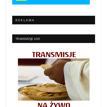
R E K L A M A
TRANSMISJE LIVE