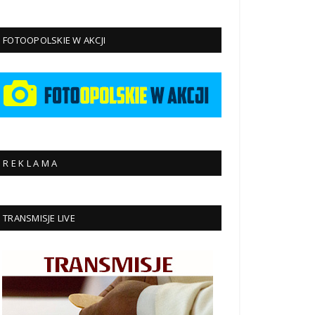
FOTOOPOLSKIE W AKCJI
R E K L A M A
TRANSMISJE LIVE