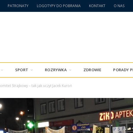
PATRONATY
LOGOTYPY DO POBRANIA
KONTAKT
O NAS
SPORT
ROZRYWKA
ZDROWIE
PORADY 
omitet Strajkowy – tak jak uczył Jacek Kuroń