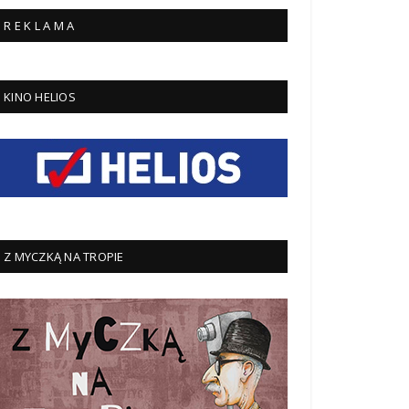
R E K L A M A
KINO HELIOS
Z MYCZKĄ NA TROPIE