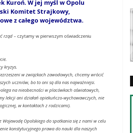
cek Kuroń. W jej myśl w Opolu
lski Komitet Strajkowy,
towe z całego województwa.
yć rząd
– czytamy w pierwszym oświadczeniu
acie.
y kryzys.
i niezrzeszeni w związkach zawodowych, chcemy wrócić
zych uczniów, bo to oni są dla nas najważniejsi.
 polega na nieobecności w placówkach oświatowych,
my lekcji ani działań opiekuńczo-wychowawczych, nie
gicznej, w kontaktach z rodzicami).
 Wojewodę Opolskiego do spotkania się z nami w celu
enie konstytucyjnego prawa do nauki dla naszych