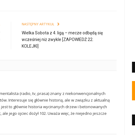
Ł
NASTĘPNY ARTYKUŁ
y
Wielka Sobota z 4. ligą – mecze odbędą się
u
wcześniej niż zwykle [ZAPOWIEDŹ 22.
KOLEJKI]
mentalista (radio, tv, prasa) znany z niekonwencjonalnych
ów. Interesuje się głównie historią, ale w związku z aktualną
ą jest to głównie historia wycinanych drzew i betonowanych
t, ale jego ojciec dożył 102. Uważa więc, że niejedno jeszcze