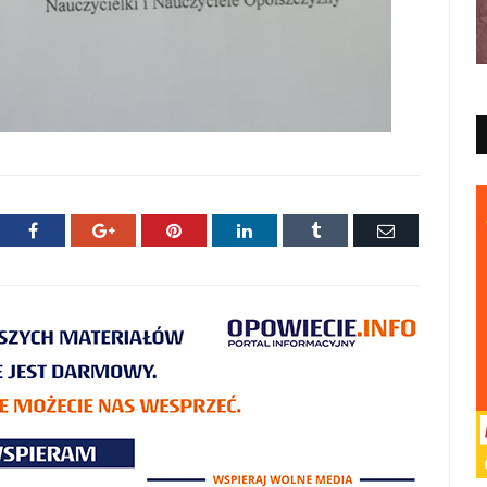
ter
Facebook
Google+
Pinterest
LinkedIn
Tumblr
E-
mail