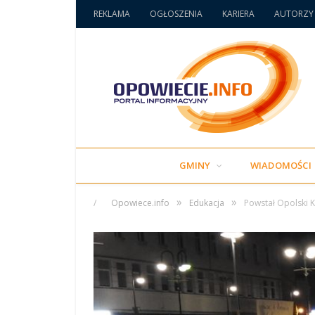
REKLAMA
OGŁOSZENIA
KARIERA
AUTORZY
GMINY
WIADOMOŚCI
»
»
/
Opowiece.info
Edukacja
Powstał Opolski K