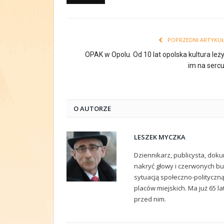
POPRZEDNI ARTYKU
OPAK w Opolu. Od 10 lat opolska kultura leż
im na serc
O AUTORZE
LESZEK MYCZKA
Dziennikarz, publicysta, doku
nakryć głowy i czerwonych but
sytuacją społeczno-polityczn
placów miejskich. Ma już 65 la
przed nim.