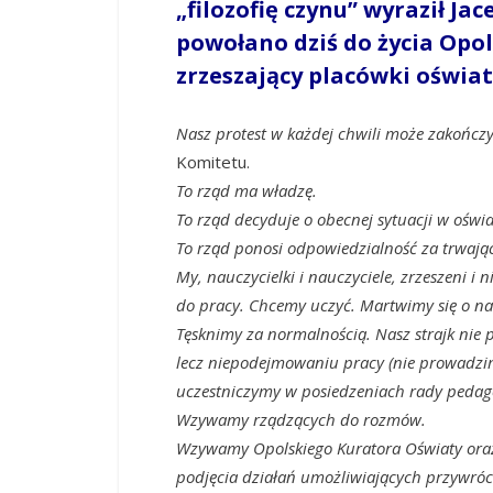
„filozofię czynu” wyraził Ja
powołano dziś do życia Opo
zrzeszający placówki oświa
Nasz protest w każdej chwili może zakończ
Komitetu.
To rząd ma władzę.
To rząd decyduje o obecnej sytuacji w oświ
To rząd ponosi odpowiedzialność za trwając
My, nauczycielki i nauczyciele, zrzeszeni 
do pracy. Chcemy uczyć. Martwimy się o nas
Tęsknimy za normalnością. Nasz strajk nie
lecz niepodejmowaniu pracy (nie prowadzi
uczestniczymy w posiedzeniach rady pedago
Wzywamy rządzących do rozmów.
Wzywamy Opolskiego Kuratora Oświaty oraz
podjęcia działań umożliwiających przywróc