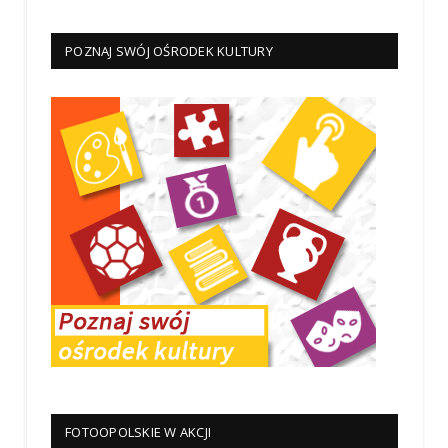
POZNAJ SWÓJ OŚRODEK KULTURY
FOTOOPOLSKIE W AKCJI