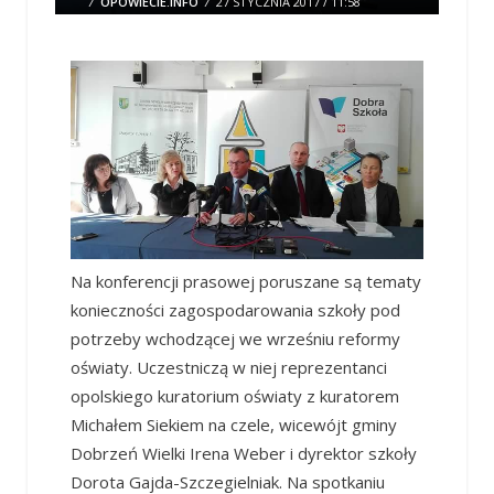
/
OPOWIECIE.INFO
/
27 STYCZNIA 2017 / 11:58
0 COMMENTS
Na konferencji prasowej poruszane są tematy
konieczności zagospodarowania szkoły pod
potrzeby wchodzącej we wrześniu reformy
oświaty. Uczestniczą w niej reprezentanci
opolskiego kuratorium oświaty z kuratorem
Michałem Siekiem na czele, wicewójt gminy
Dobrzeń Wielki Irena Weber i dyrektor szkoły
Dorota Gajda-Szczegielniak. Na spotkaniu