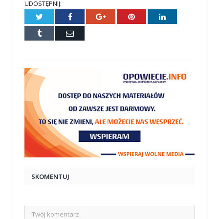
UDOSTĘPNIJ:
Twitter
Facebook
Google+
Pinterest
LinkedIn
Tumblr
E-
mail
SKOMENTUJ