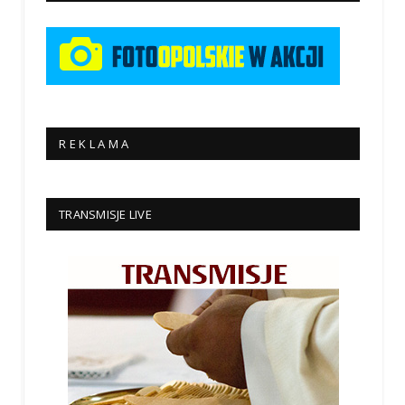
R E K L A M A
TRANSMISJE LIVE