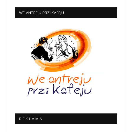
WE ANTREJU PRZI KAFEJU
R E K L A M A