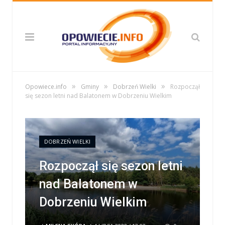
»
»
»
Opowiece.info
Gminy
Dobrzeń Wielki
Rozpoczął
się sezon letni nad Balatonem w Dobrzeniu Wielkim
DOBRZEŃ WIELKI
Rozpoczął się sezon letni
nad Balatonem w
Dobrzeniu Wielkim