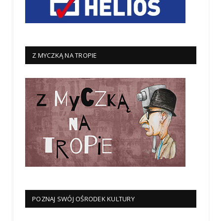
Z MYCZKĄ NA TROPIE
POZNAJ SWÓJ OŚRODEK KULTURY