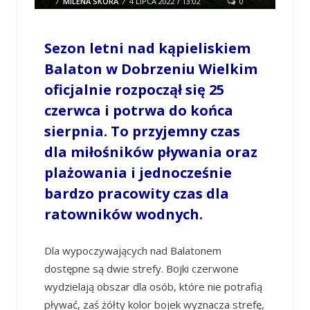
/
MILENA SKÓRA
/
4 LIPCA 2022 / 13:02
0
COMMENTS
Sezon letni nad kąpieliskiem
Balaton w Dobrzeniu Wielkim
oficjalnie rozpoczął się 25
czerwca i potrwa do końca
sierpnia.
To przyjemny czas
dla miłośników pływania oraz
plażowania i jednocześnie
bardzo pracowity czas dla
ratowników wodnych.
Dla wypoczywających nad Balatonem
dostępne są dwie strefy. Bojki czerwone
wydzielają obszar dla osób, które nie potrafią
pływać, zaś żółty kolor bojek wyznacza strefę,