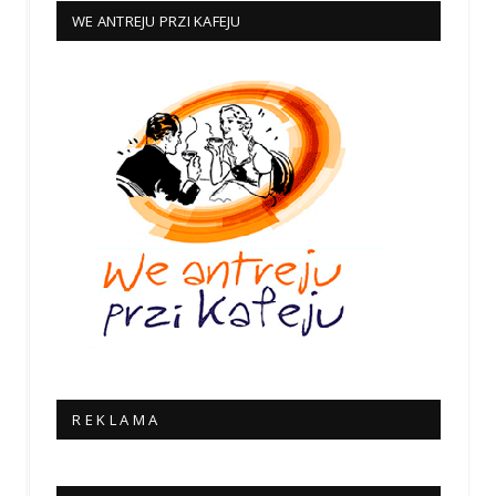
WE ANTREJU PRZI KAFEJU
R E K L A M A