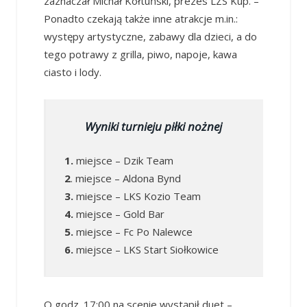
zaznaczał Michał Kołtuński, prezes LZS Kup. –
Ponadto czekają także inne atrakcje m.in.:
występy artystyczne, zabawy dla dzieci, a do
tego potrawy z grilla, piwo, napoje, kawa
ciasto i lody.
Wyniki turnieju piłki nożnej
1.
miejsce – Dzik Team
2
. miejsce – Aldona Bynd
3.
miejsce – LKS Kozio Team
4.
miejsce – Gold Bar
5.
miejsce – Fc Po Nalewce
6.
miejsce – LKS Start Siołkowice
O godz. 17:00 na scenie wystąpił duet –