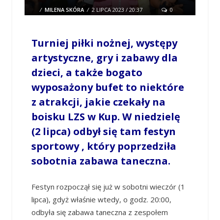
/
MILENA SKÓRA
/
2 LIPCA 2023 / 20:37
0
COMMENTS
Turniej piłki nożnej, występy
artystyczne, gry i zabawy dla
dzieci, a także bogato
wyposażony bufet to niektóre
z atrakcji, jakie czekały na
boisku LZS w Kup. W niedzielę
(2 lipca) odbył się tam festyn
sportowy , który poprzedziła
sobotnia zabawa taneczna.
Festyn rozpoczął się już w sobotni wieczór (1
lipca), gdyż właśnie wtedy, o godz. 20:00,
odbyła się zabawa taneczna z zespołem