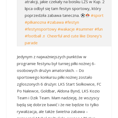
atrakcji, jakie czekały na boisku LZS w Kup. 2
lipca odbył się tam festyn sportowy, który
poprzedziła zabawa taneczna.
#sport
#pilkanozna
#zabawa
#festyn
#festynsportowy
#wakacje
#summer
#fun
#football
♬ Cheerful and cute like Disney’s
parade
Jedynym z najważniejszych punktów w
programie festynu był turniej piłki nożnej 6-
osobowych drużyn amatorskich. – Do
sportowego konkursu piłki nożnej zostało
zgłoszonych 6 drużyn: LKS Start Siołkowice, FC
Po Nalewce, Goldbar, Aldona Bynd, LKS Kozio
Team i Dzik Team. Mam nadzieję, że wszyscy
będą się dobrze bawić i że nie będzie to tylko
rywalizacja, ale także świetna zabawa –