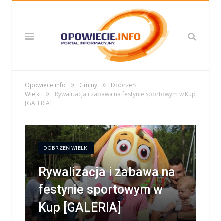
»
»
Opowiece.info
Gminy
Dobrzeń
»
Wielki
Rywalizacja i zabawa na festynie sportowym w Kup
[GALERIA]
DOBRZEŃ WIELKI
Rywalizacja i zabawa na
festynie sportowym w
Kup [GALERIA]