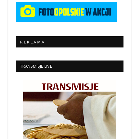
R E K L A M A
TRANSMISJE LIVE