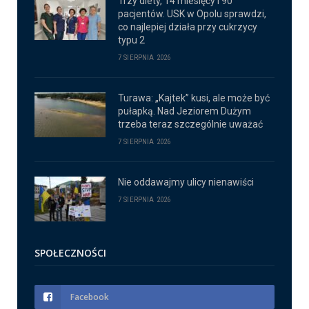
Trzy diety, 14 miesięcy i 90
pacjentów. USK w Opolu sprawdzi,
co najlepiej działa przy cukrzycy
typu 2
7 SIERPNIA 2026
Turawa: „Kajtek” kusi, ale może być
pułapką. Nad Jeziorem Dużym
trzeba teraz szczególnie uważać
7 SIERPNIA 2026
Nie oddawajmy ulicy nienawiści
7 SIERPNIA 2026
SPOŁECZNOŚCI
Facebook