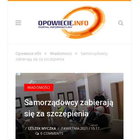
»
»
Opowiece.info
Wiadomości
Samorządowcy
zabierają się za szczepienia
WIADOMOŚCI
Samorządowcy zabierają
się za szczepienia
/
LESZEK MYCZKA
/
7 KWIETNIA 2021 / 15:17
0 COMMENTS