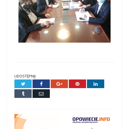
UDOSTĘPNIJ:
Twitter
Facebook
Google+
Pinterest
LinkedIn
Tumblr
E-
mail