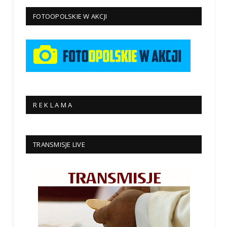
FOTOOPOLSKIE W AKCJI
R E K L A M A
TRANSMISJE LIVE