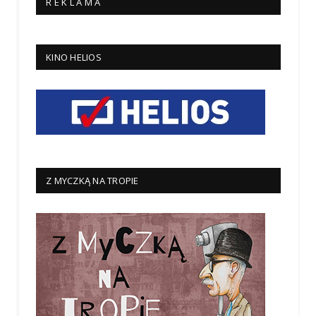
R E K L A M A
KINO HELIOS
Z MYCZKĄ NA TROPIE