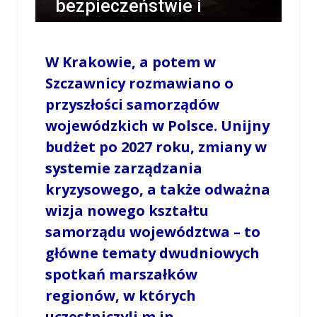
bezpieczeństwie i
przyszłości regionów
W Krakowie, a potem w
/
LESZEK MYCZKA
/
11 CZERWCA 2025 / 00:15
0 COMMENTS
Szczawnicy rozmawiano o
przyszłości samorządów
wojewódzkich w Polsce. Unijny
budżet po 2027 roku, zmiany w
systemie zarządzania
kryzysowego, a także odważna
wizja nowego kształtu
samorządu województwa – to
główne tematy dwudniowych
spotkań marszałków
regionów, w których
uczestniczyli m.in.