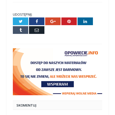
UDOSTĘPNIJ:
Twitter
Facebook
Google+
Pinterest
LinkedIn
Tumblr
E-
mail
SKOMENTUJ