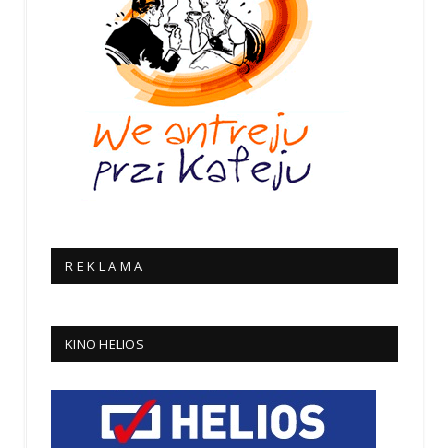
R E K L A M A
KINO HELIOS