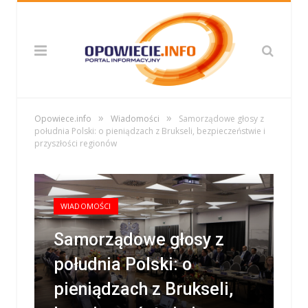
»
»
Opowiece.info
Wiadomości
Samorządowe głosy z
południa Polski: o pieniądzach z Brukseli, bezpieczeństwie i
przyszłości regionów
WIADOMOŚCI
Samorządowe głosy z
południa Polski: o
pieniądzach z Brukseli,