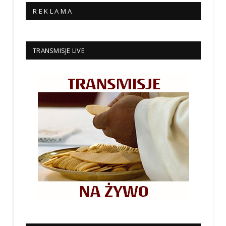
R E K L A M A
TRANSMISJE LIVE