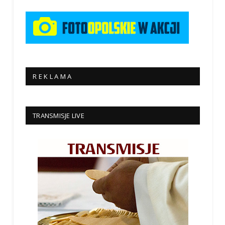
R E K L A M A
TRANSMISJE LIVE