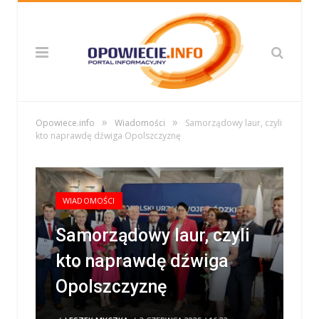
»
»
Opowiece.info
Wiadomości
Samorządowy laur, czyli
kto naprawdę dźwiga Opolszczyznę
WIADOMOŚCI
Samorządowy laur, czyli
kto naprawdę dźwiga
Opolszczyznę