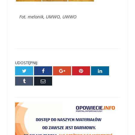
Fot. melonik, UMWO, UWWO
UDOSTĘPNIJ:
Twitter
Facebook
Google+
Pinterest
LinkedIn
Tumblr
E-
mail