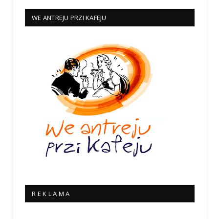
WE ANTREJU PRZI KAFEJU
R E K L A M A