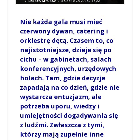
/
LESZEK MYCZKA
/
3 CZERWCA 2025 / 16:22
0 COMMENTS
Nie każda gala musi mieć
czerwony dywan, catering i
orkiestrę dętą. Czasem to, co
najistotniejsze, dzieje się po
cichu – w gabinetach, salach
konferencyjnych, urzędowych
holach. Tam, gdzie decyzje
zapadają na co dzień, gdzie nie
wystarcza entuzjazm, ale
potrzeba uporu, wiedzy i
umiejętności dogadywania się
z ludźmi. Zwłaszcza z tymi,
którzy mają zupełnie inne