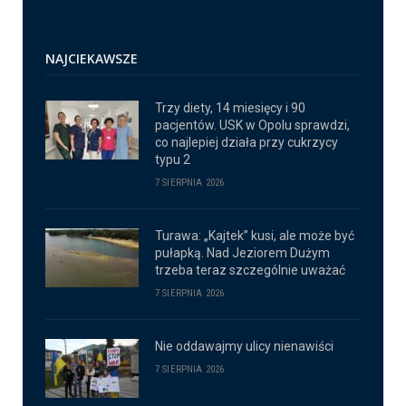
NAJCIEKAWSZE
Trzy diety, 14 miesięcy i 90
pacjentów. USK w Opolu sprawdzi,
co najlepiej działa przy cukrzycy
typu 2
7 SIERPNIA 2026
Turawa: „Kajtek” kusi, ale może być
pułapką. Nad Jeziorem Dużym
trzeba teraz szczególnie uważać
7 SIERPNIA 2026
Nie oddawajmy ulicy nienawiści
7 SIERPNIA 2026