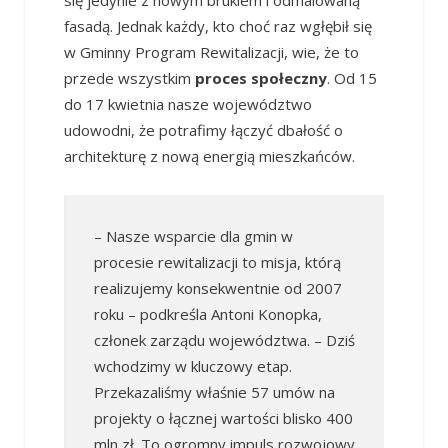
się jedynie z nowym brukiem i odmalowaną
fasadą. Jednak każdy, kto choć raz wgłębił się
w Gminny Program Rewitalizacji, wie, że to
przede wszystkim
proces społeczny
. Od 15
do 17 kwietnia nasze województwo
udowodni, że potrafimy łączyć dbałość o
architekturę z nową energią mieszkańców.
– Nasze wsparcie dla gmin w
procesie rewitalizacji to misja, którą
realizujemy konsekwentnie od 2007
roku – podkreśla Antoni Konopka,
członek zarządu województwa. – Dziś
wchodzimy w kluczowy etap.
Przekazaliśmy właśnie 57 umów na
projekty o łącznej wartości blisko 400
mln zł. To ogromny impuls rozwojowy