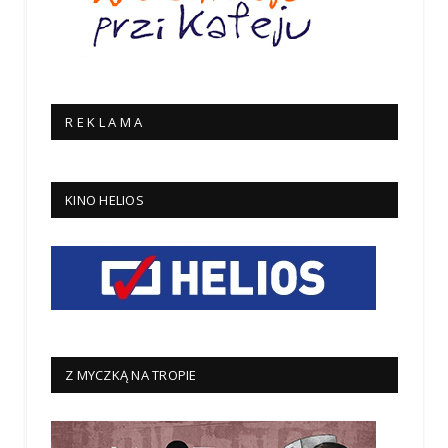
R E K L A M A
KINO HELIOS
Z MYCZKĄ NA TROPIE