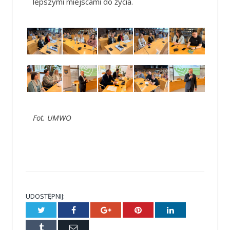
lepszymi miejscami do życia.
Fot. UMWO
UDOSTĘPNIJ:
Twitter
Facebook
Google+
Pinterest
LinkedIn
Tumblr
E-