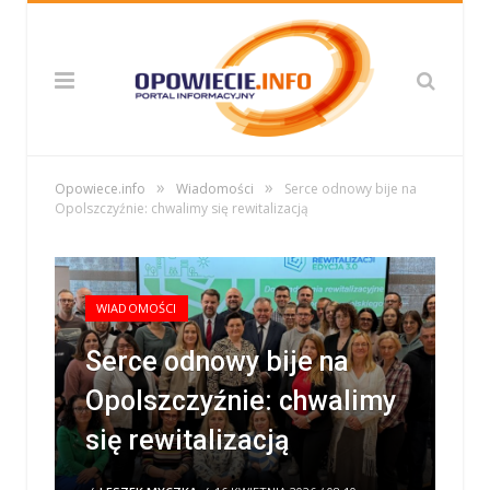
»
»
Opowiece.info
Wiadomości
Serce odnowy bije na
Opolszczyźnie: chwalimy się rewitalizacją
WIADOMOŚCI
Serce odnowy bije na
Opolszczyźnie: chwalimy
się rewitalizacją