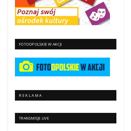
FOTOOPOLSKIE W AKCJI
R E K L A M A
TRANSMISJE LIVE