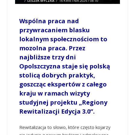
/
LESZEK MYCZKA
/
16 KWIETNIA 2026 / 08:10
0 COMMENTS
Wspólna praca nad
przywracaniem blasku
lokalnym społecznościom to
mozolna praca. Przez
najbliższe trzy dni
Opolszczyzna staje się polską
stolicą dobrych praktyk,
goszcząc ekspertów z całego
kraju w ramach wizyty
studyjnej projektu „Regiony
Rewitalizacji Edycja 3.0”.
Rewitalizacja to słowo, które często kojarzy