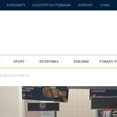
PATRONATY
LOGOTYPY DO POBRANIA
KONTAKT
O NAS
SPORT
ROZRYWKA
ZDROWIE
PORADY 
ają godziny otwarcia