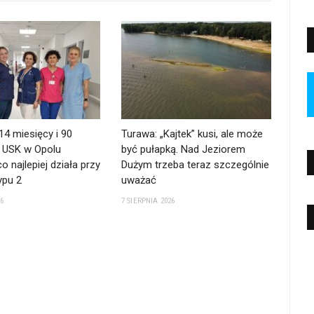
 14 miesięcy i 90
Turawa: „Kajtek” kusi, ale może
. USK w Opolu
być pułapką. Nad Jeziorem
o najlepiej działa przy
Dużym trzeba teraz szczególnie
ypu 2
uważać
26
7 SIERPNIA 2026