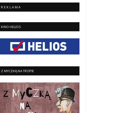
R E K L A M A
KINO HELIOS
Z MYCZKĄ NA TROPIE