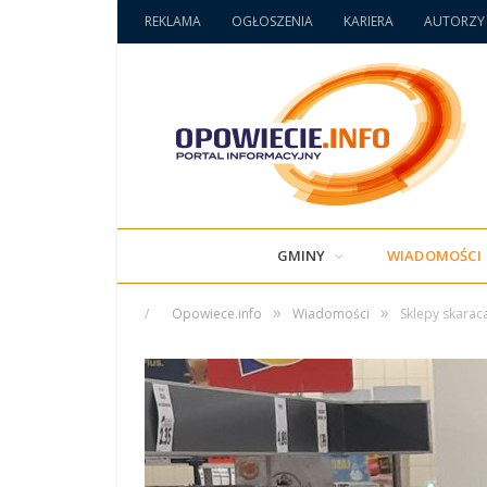
REKLAMA
OGŁOSZENIA
KARIERA
AUTORZY
GMINY
WIADOMOŚCI
»
»
/
Opowiece.info
Wiadomości
Sklepy skarac