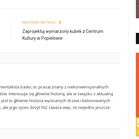
Ł
NASTĘPNY ARTYKUŁ
o
Zaprojektuj wymarzony kubek z Centrum
s
Kultury w Popielowie
mentalista (radio, tv, prasa) znany z niekonwencjonalnych
ów. Interesuje się głównie historią, ale w związku z aktualną
ą jest to głównie historia wycinanych drzew i betonowanych
t, ale jego ojciec dożył 102. Uważa więc, że niejedno jeszcze