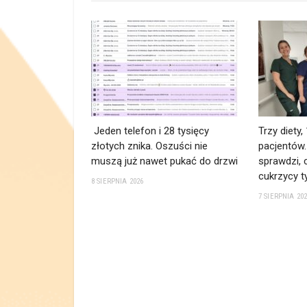
Jeden telefon i 28 tysięcy
Trzy diety,
złotych znika. Oszuści nie
pacjentów
muszą już nawet pukać do drzwi
sprawdzi, c
cukrzycy t
8 SIERPNIA 2026
7 SIERPNIA 20