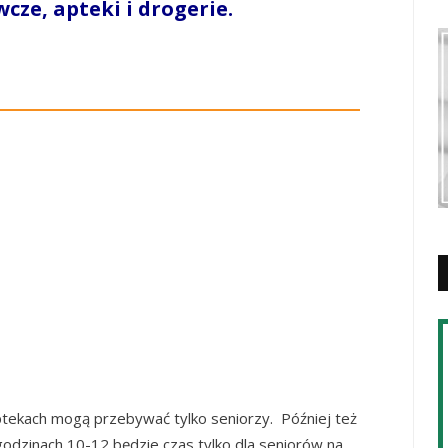
ze, apteki i drogerie.
ptekach mogą przebywać tylko seniorzy. Później też
odzinach 10-12 będzie czas tylko dla seniorów na