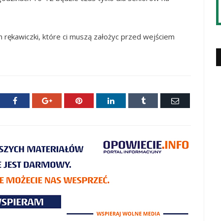
 rękawiczki, które ci muszą założyc przed wejściem
ter
Facebook
Google+
Pinterest
LinkedIn
Tumblr
E-
mail