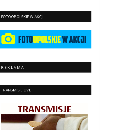
FOTOOPOLSKIE W AKCJI
R E K L A M A
TRANSMISJE LIVE