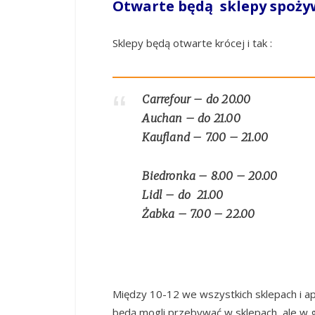
Otwarte będą sklepy spożywc
Sklepy będą otwarte krócej i tak :
Carrefour – do 20.00
Auchan – do 21.00
Kaufland – 7.00 – 21.00
Biedronka – 8.00 – 20.00
Lidl – do 21.00
Żabka – 7.00 – 22.00
Między 10-12 we wszystkich sklepach i a
będą mogli przebywać w sklepach, ale w g