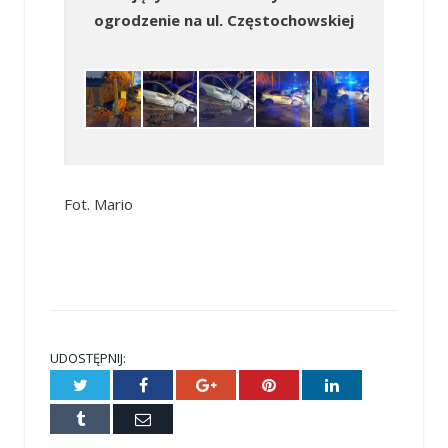
ogrodzenie na ul. Częstochowskiej
Fot. Mario
UDOSTĘPNIJ:
Twitter
Facebook
Google+
Pinterest
LinkedIn
Tumblr
E-
mail