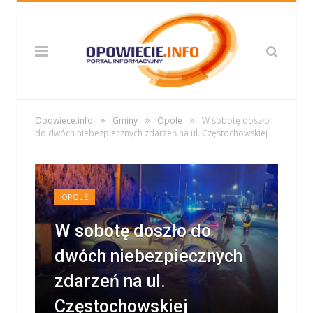
»
»
»
Opowiece.info
Gminy
Opole
W sobotę doszło
do dwóch niebezpiecznych zdarzeń na ul. Częstochowskiej
OPOLE
W sobotę doszło do
dwóch niebezpiecznych
zdarzeń na ul.
Częstochowskiej