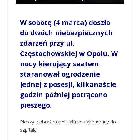
/
OPOWIECIE.INFO
/
5 MARCA 2023 / 12:50
0
COMMENTS
W sobotę (4 marca) doszło
do dwóch niebezpiecznych
zdarzeń przy ul.
Częstochowskiej w Opolu. W
nocy kierujący seatem
staranował ogrodzenie
jednej z posesji, kilkanaście
godzin później potrącono
pieszego.
Pieszy z obrażeniami ciała został zabrany do
szpitala.