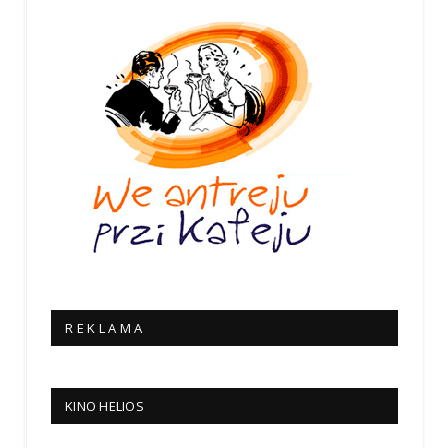
R E K L A M A
KINO HELIOS